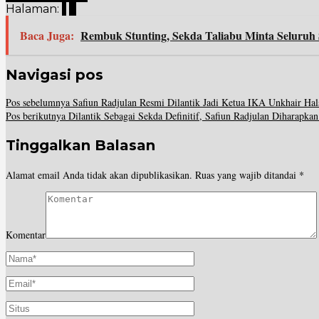
Halaman:
1
2
Baca Juga:
Rembuk Stunting, Sekda Taliabu Minta Seluruh 
Navigasi pos
Pos sebelumnya
Safiun Radjulan Resmi Dilantik Jadi Ketua IKA Unkhair Hal
Pos berikutnya
Dilantik Sebagai Sekda Definitif, Safiun Radjulan Dihara
Tinggalkan Balasan
Alamat email Anda tidak akan dipublikasikan.
Ruas yang wajib ditandai
*
Komentar