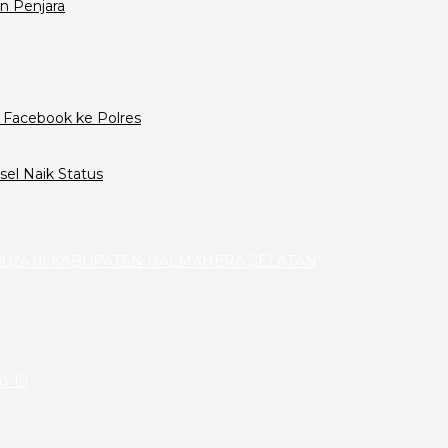
n Penjara
 Facebook ke Polres
el Naik Status
024 dI KABUPATEN HALMAHERA SELATAN
id-19