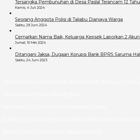
Tersangka Pembunuhan di Desa Paslal Terancam 12 Tahu
Kamis, 4 Juli 2024
Seorang Anggota Polisi di Taliabu Dianiaya Warga
Sabtu, 29 Juni 2024
Cemarkan Nama Baik, Keluarga Kepsek Laporkan 2 Akun
Jumat, 10 Mei 2024
Ditangani Jaksa, Dugaan Korupsi Bank BPRS Saruma Hals
Sabtu, 24 Juni 2023
TANTANGAN PENGAWASAN KERAWANAN PEMILU TAHUN 2
Menyoal Perempuan Dengan Alam
Pencitraan Ciri Khas Pemimpin Kapitalis Sekuler
Politik Filantropi Dan Peran Organisasi Sektor Ketiga Diera Cov
Simpan Saja RUU Ketahanan Keluargamu Itu!