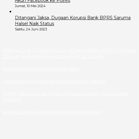
Akun Facebook ke Polres
Jumat, 10 Mei 2024
Ditangani Jaksa, Dugaan Korupsi Bank BPRS Saruma
Halsel Naik Status
Sabtu, 24 Juni 2023
TANTANGAN PENGAWASAN KERAWANAN PEMILU TAHUN
2024 dI KABUPATEN HALMAHERA SELATAN
Menyoal Perempuan Dengan Alam
Pencitraan Ciri Khas Pemimpin Kapitalis Sekuler
Politik Filantropi Dan Peran Organisasi Sektor Ketiga Diera
Covid-19
Simpan Saja RUU Ketahanan Keluargamu Itu!