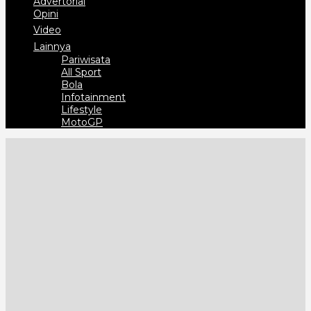
Advertorial
Opini
Video
Lainnya
Pariwisata
All Sport
Bola
Infotainment
Lifestyle
MotoGP