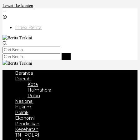
Lewati ke konten
Index Berita
Beranda
Daerah
Kota
Halmahera
Pulau
Nasional
Hukrim
Politik
Ekonomi
Pendidikan
Kesehatan
TNI-POLRI