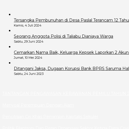
Tersangka Pembunuhan di Desa Paslal Terancam 12 Tahu
Kamis, 4 Juli 2024
Seorang Anggota Polisi di Taliabu Dianiaya Warga
Sabtu, 29 Juni 2024
Cemarkan Nama Baik, Keluarga Kepsek Laporkan 2 Akun
Jumat, 10 Mei 2024
Ditangani Jaksa, Dugaan Korupsi Bank BPRS Saruma Hals
Sabtu, 24 Juni 2023
TANTANGAN PENGAWASAN KERAWANAN PEMILU TAHUN 2
Menyoal Perempuan Dengan Alam
Pencitraan Ciri Khas Pemimpin Kapitalis Sekuler
Politik Filantropi Dan Peran Organisasi Sektor Ketiga Diera Cov