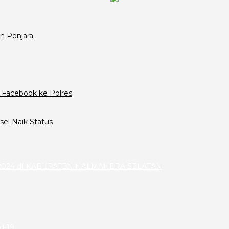
n Penjara
 Facebook ke Polres
el Naik Status
024 dI KABUPATEN HALMAHERA SELATAN
id-19