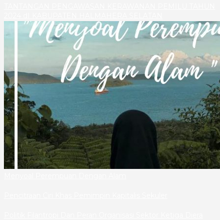
TANTANGAN PENGAWASAN KERAWANAN PEMILU TAHUN
2024 dI KABUPATEN HALMAHERA SELATAN
Menyoal Perempuan Dengan Alam
Pencitraan Ciri Khas Pemimpin Kapitalis Sekuler
Politik Filantropi Dan Peran Organisasi Sektor Ketiga Diera