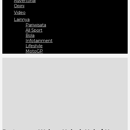
Advertorial
Opini
Video
Lainnya
Pariwisata
All Sport
Bola
Infotainment
Lifestyle
MotoGP