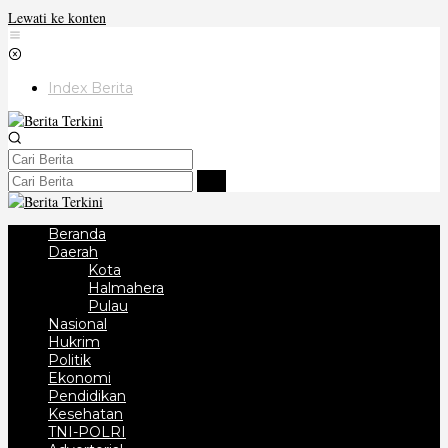
Lewati ke konten
Index Berita
Beranda
Daerah
Kota
Halmahera
Pulau
Nasional
Hukrim
Politik
Ekonomi
Pendidikan
Kesehatan
TNI-POLRI