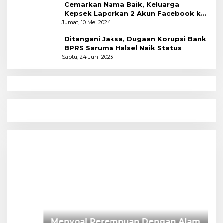
Cemarkan Nama Baik, Keluarga
Kepsek Laporkan 2 Akun Facebook ke
Polres
Jumat, 10 Mei 2024
Ditangani Jaksa, Dugaan Korupsi Bank
BPRS Saruma Halsel Naik Status
Sabtu, 24 Juni 2023
N
Menyoal Perempuan Dengan Alam
P
S