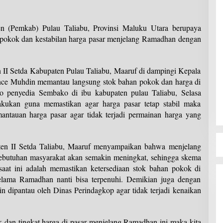
n (Pemkab) Pulau Taliabu, Provinsi Maluku Utara berupaya
 pokok dan kestabilan harga pasar menjelang Ramadhan dengan
 II Setda Kabupaten Pulau Taliabu, Maaruf di dampingi Kepala
e Muhdin memantau langsung stok bahan pokok dan harga di
o penyedia Sembako di ibu kabupaten pulau Taliabu, Selasa
ilakukan guna memastikan agar harga pasar tetap stabil maka
antauan harga pasar agar tidak terjadi permainan harga yang
sisten II Setda Taliabu, Maaruf menyampaikan bahwa menjelang
ebutuhan masyarakat akan semakin meningkat, sehingga skema
saat ini adalah memastikan ketersediaan stok bahan pokok di
elama Ramadhan nanti bisa terpenuhi. Demikian juga dengan
tin dipantau oleh Dinas Perindagkop agar tidak terjadi kenaikan
 dan tingkat harga di pasar menjelang Ramadhan ini maka kita