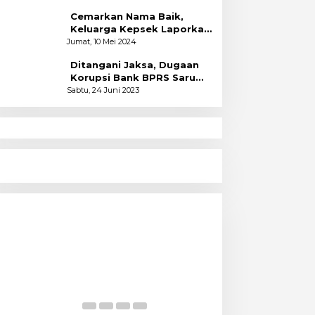
Cemarkan Nama Baik,
Keluarga Kepsek Laporkan
2 Akun Facebook ke Polres
Jumat, 10 Mei 2024
Ditangani Jaksa, Dugaan
Korupsi Bank BPRS Saruma
Halsel Naik Status
Sabtu, 24 Juni 2023
GAWASAN
LU TAHUN
EN
TAN
Menyoal Perempuan Dengan
Alam