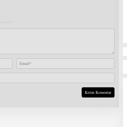
 ditandai
*
TANTANGAN PEN
KERAWANAN PEMI
2024 dI KABUPAT
HALMAHERA SELA