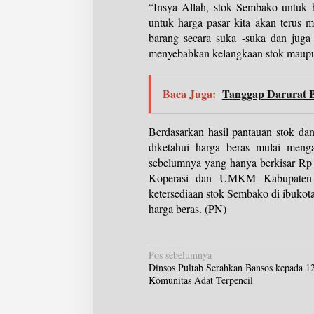
“Insya Allah, stok Sembako untuk 
untuk harga pasar kita akan terus
barang secara suka -suka dan jug
menyebabkan kelangkaan stok maupu
Baca Juga:
Tanggap Darurat B
Berdasarkan hasil pantauan stok da
diketahui harga beras mulai meng
sebelumnya yang hanya berkisar Rp 
Koperasi dan UMKM Kabupaten P
ketersediaan stok Sembako di ibukota
harga beras. (PN)
N
Pos sebelumnya
Dinsos Pultab Serahkan Bansos kepada 
a
Komunitas Adat Terpencil
v
i