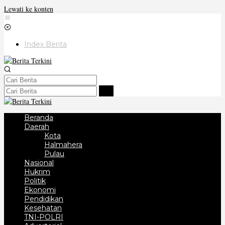
Lewati ke konten
Index Berita
Beranda
Daerah
Kota
Halmahera
Pulau
Nasional
Hukrim
Politik
Ekonomi
Pendidikan
Kesehatan
TNI-POLRI