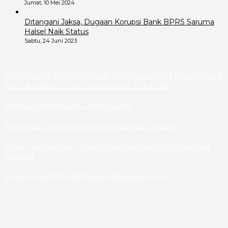
Jumat, 10 Mei 2024
Ditangani Jaksa, Dugaan Korupsi Bank BPRS Saruma
Halsel Naik Status
Sabtu, 24 Juni 2023
TANTANGAN PENGAWASAN KERAWANAN PEMILU TAHUN
2024 dI KABUPATEN HALMAHERA SELATAN
Menyoal Perempuan Dengan Alam
Pencitraan Ciri Khas Pemimpin Kapitalis Sekuler
Politik Filantropi Dan Peran Organisasi Sektor Ketiga Diera
Covid-19
Simpan Saja RUU Ketahanan Keluargamu Itu!