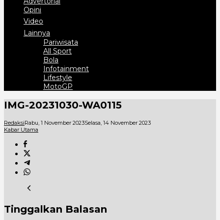
Advertorial
Opini
Video
Lainnya
Pariwisata
All Sport
Bola
Infotainment
Lifestyle
MotoGP
IMG-20231030-WA0115
Redaksi
Rabu, 1 November 2023
Selasa, 14 November 2023
Kabar Utama
Tinggalkan Balasan