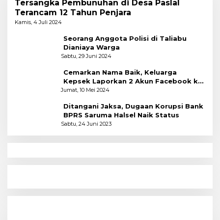
Tersangka Pembunuhan di Desa Paslal
Terancam 12 Tahun Penjara
Kamis, 4 Juli 2024
Seorang Anggota Polisi di Taliabu
Dianiaya Warga
Sabtu, 29 Juni 2024
Cemarkan Nama Baik, Keluarga
Kepsek Laporkan 2 Akun Facebook ke
Polres
Jumat, 10 Mei 2024
Ditangani Jaksa, Dugaan Korupsi Bank
BPRS Saruma Halsel Naik Status
Sabtu, 24 Juni 2023
N
Menyoal Perempuan Dengan Alam