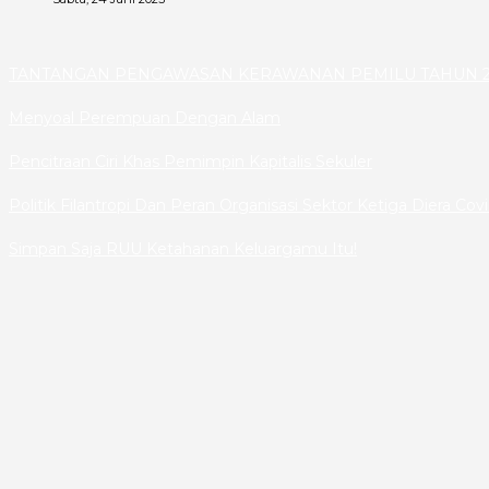
TANTANGAN PENGAWASAN KERAWANAN PEMILU TAHUN 2
Menyoal Perempuan Dengan Alam
Pencitraan Ciri Khas Pemimpin Kapitalis Sekuler
Politik Filantropi Dan Peran Organisasi Sektor Ketiga Diera Cov
Simpan Saja RUU Ketahanan Keluargamu Itu!