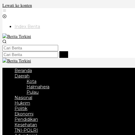
Lewati ke konten
Index Berita
Beranda
Daerah
Kota
Halmahera
Pulau
Nasional
Hukrim
Politik
Ekonomi
Pendidikan
Kesehatan
TNI-POLRI