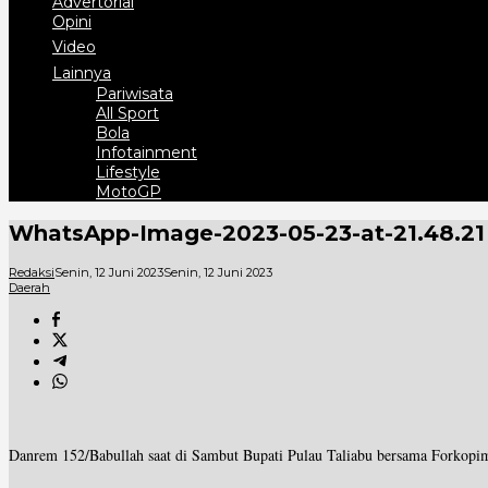
Advertorial
Opini
Video
Lainnya
Pariwisata
All Sport
Bola
Infotainment
Lifestyle
MotoGP
WhatsApp-Image-2023-05-23-at-21.48.21
Redaksi
Senin, 12 Juni 2023
Senin, 12 Juni 2023
Daerah
Danrem 152/Babullah saat di Sambut Bupati Pulau Taliabu bersama Forkopi