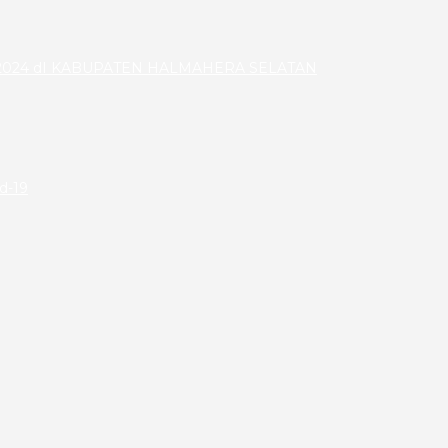
024 dI KABUPATEN HALMAHERA SELATAN
id-19