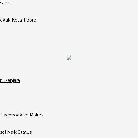
assam
ekuk Kota Tidore
n Penjara
 Facebook ke Polres
el Naik Status