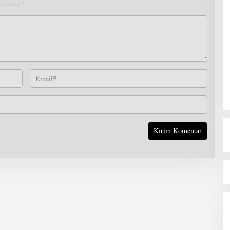
 ditandai
*