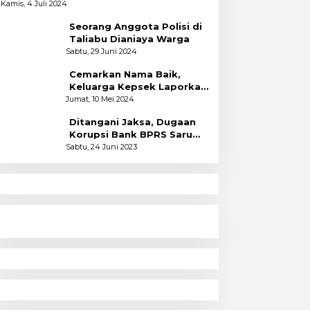
Kamis, 4 Juli 2024
Seorang Anggota Polisi di
Taliabu Dianiaya Warga
Sabtu, 29 Juni 2024
Cemarkan Nama Baik,
Keluarga Kepsek Laporkan
2 Akun Facebook ke Polres
Jumat, 10 Mei 2024
Ditangani Jaksa, Dugaan
Korupsi Bank BPRS Saruma
Halsel Naik Status
Sabtu, 24 Juni 2023