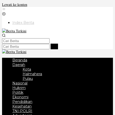
Lewati ke konten
Index Berita
Beranda
Daerah
Kota
Halmahera
Pulau
Nasional
Hukrim
Politik
Ekonomi
Pendidikan
Kesehatan
TNI-POLRI