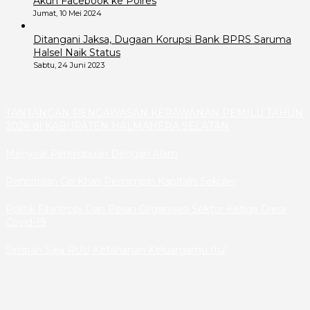
Akun Facebook ke Polres
Jumat, 10 Mei 2024
Ditangani Jaksa, Dugaan Korupsi Bank BPRS Saruma
Halsel Naik Status
Sabtu, 24 Juni 2023
TANTANGAN PENGAWASAN KERAWANAN PEMILU TAHUN
2024 dI KABUPATEN HALMAHERA SELATAN
Menyoal Perempuan Dengan Alam
Pencitraan Ciri Khas Pemimpin Kapitalis Sekuler
Politik Filantropi Dan Peran Organisasi Sektor Ketiga Diera
Covid-19
Simpan Saja RUU Ketahanan Keluargamu Itu!