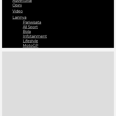
Advertorial
Opini
Video
Lainnya
Pariwisata
All Sport
Bola
Infotainment
Lifestyle
MotoGP