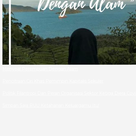
Menyoal Perempuan Dengan Alam
Pencitraan Ciri Khas Pemimpin Kapitalis Sekuler
Politik Filantropi Dan Peran Organisasi Sektor Ketiga Diera Cov
Simpan Saja RUU Ketahanan Keluargamu Itu!