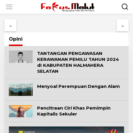
L
e
Atasi Dampak
Pemkab Halsel
w
Pembubaran Korwil,
Pastikan Gaji PPPK
a
Bupati Halsel
Aman hingga
t
«
»
Resmikan Program
Desember 2026
i
Inovasi “GERAK
meski Dana Pusat
k
EPID”
Dipangkas
Opini
e
k
o
TANTANGAN PENGAWASAN
n
KERAWANAN PEMILU TAHUN 2024
t
dI KABUPATEN HALMAHERA
e
SELATAN
n
Menyoal Perempuan Dengan Alam
Pencitraan Ciri Khas Pemimpin
Kapitalis Sekuler