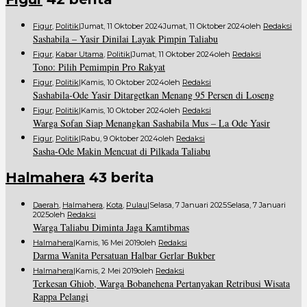
Figur
,
Politik
|
Jumat, 11 Oktober 2024
Jumat, 11 Oktober 2024
Oleh
Redaksi
Sashabila – Yasir Dinilai Layak Pimpin Taliabu
Figur
,
Kabar Utama
,
Politik
|
Jumat, 11 Oktober 2024
Oleh
Redaksi
Tono: Pilih Pemimpin Pro Rakyat
Figur
,
Politik
|
Kamis, 10 Oktober 2024
Oleh
Redaksi
Sashabila-Ode Yasir Ditargetkan Menang 95 Persen di Loseng
Figur
,
Politik
|
Kamis, 10 Oktober 2024
Oleh
Redaksi
Warga Sofan Siap Menangkan Sashabila Mus – La Ode Yasir
Figur
,
Politik
|
Rabu, 9 Oktober 2024
Oleh
Redaksi
Sasha-Ode Makin Mencuat di Pilkada Taliabu
Halmahera
43 berita
Daerah
,
Halmahera
,
Kota
,
Pulau
|
Selasa, 7 Januari 2025
Selasa, 7 Januari
2025
Oleh
Redaksi
Warga Taliabu Diminta Jaga Kamtibmas
Halmahera
|
Kamis, 16 Mei 2019
Oleh
Redaksi
Darma Wanita Persatuan Halbar Gerlar Bukber
Halmahera
|
Kamis, 2 Mei 2019
Oleh
Redaksi
Terkesan Ghiob, Warga Bobanehena Pertanyakan Retribusi Wisata
Rappa Pelangi