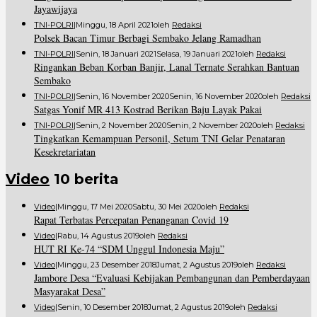
Jayawijaya
TNI-POLRI
|
Minggu, 18 April 2021
Oleh
Redaksi
Polsek Bacan Timur Berbagi Sembako Jelang Ramadhan
TNI-POLRI
|
Senin, 18 Januari 2021
Selasa, 19 Januari 2021
Oleh
Redaksi
Ringankan Beban Korban Banjir, Lanal Ternate Serahkan Bantuan
Sembako
TNI-POLRI
|
Senin, 16 November 2020
Senin, 16 November 2020
Oleh
Redaksi
Satgas Yonif MR 413 Kostrad Berikan Baju Layak Pakai
TNI-POLRI
|
Senin, 2 November 2020
Senin, 2 November 2020
Oleh
Redaksi
Tingkatkan Kemampuan Personil, Setum TNI Gelar Penataran
Kesekretariatan
Video
10 berita
Video
|
Minggu, 17 Mei 2020
Sabtu, 30 Mei 2020
Oleh
Redaksi
Rapat Terbatas Percepatan Penanganan Covid 19
Video
|
Rabu, 14 Agustus 2019
Oleh
Redaksi
HUT RI Ke-74 “SDM Unggul Indonesia Maju”
Video
|
Minggu, 23 Desember 2018
Jumat, 2 Agustus 2019
Oleh
Redaksi
Jambore Desa “Evaluasi Kebijakan Pembangunan dan Pemberdayaan
Masyarakat Desa”
Video
|
Senin, 10 Desember 2018
Jumat, 2 Agustus 2019
Oleh
Redaksi