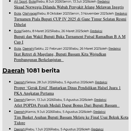
All Sport
,
Bola
|
Rabu, 8 Juli 2026
Senin, 13 Juli 2026
Oleh
Redaksi
Skuad Norwegia Dilanda Wabah Penyakit Jelang Melawan Inggris
Bola
,
Olahraga
|
Rabu, 8 Oktober 2025
Senin, 3 November 2025
Oleh
Redaksi
Turnamen Piala Bupati CUP IV 2025 di Gane Timur Selatan Resmi
Dihelat
Bola
|
Sabtu, 8 Maret 2025
Rabu, 26 Maret 2025
Oleh
Redaksi
Bupati dan Wakil Bupati Buka Turnament Futsal Ramadhan B A M
Cup I
Bola
,
Daerah
|
Sabtu, 22 Februari 2025
Rabu, 26 Maret 2025
Oleh
Redaksi
Ikut Retret di Magelang, Bupati Bassam Kita Wujudkan
Pembangunan Berkelanjutan
Daerah
1081 berita
Daerah
|
Selasa, 28 Juli 2026
Rabu, 5 Agustus 2026
Oleh
Redaksi
Proper ‘Gerak Epid’ Hantarkan Dinas Pendidikan Halsel Juara 1
PKA Angkatan Pertama
Daerah
|
Senin, 13 Juli 2026
Rabu, 5 Agustus 2026
Oleh
Redaksi
Atlet POPDA Peraih Medali Dapat Bonus Dari Bupati Bassam
Daerah
|
Kamis, 9 Juli 2026
Rabu, 5 Agustus 2026
Oleh
Redaksi
Tim Basket Asuhan Bupati Bassam Melaju ke Final Usai Bekuk Kota
Tidore
Daerah
|
Rabu, 1 Juli 2026
Rabu, 5 Agustus 2026
Oleh
Redaksi