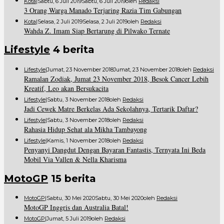
Kota
|
Sabtu, 6 Juli 2019
Sabtu, 6 Juli 2019
Oleh
Redaksi
3 Orang Warga Manado Terjaring Razia Tim Gabungan
Kota
|
Selasa, 2 Juli 2019
Selasa, 2 Juli 2019
Oleh
Redaksi
Wahda Z. Imam Siap Bertarung di Pilwako Ternate
Lifestyle
4 berita
Lifestyle
|
Jumat, 23 November 2018
Jumat, 23 November 2018
Oleh
Redaksi
Ramalan Zodiak, Jumat 23 November 2018, Besok Cancer Lebih
Kreatif, Leo akan Bersukacita
Lifestyle
|
Sabtu, 3 November 2018
Oleh
Redaksi
Jadi Cewek Matre Berkelas Ada Sekolahnya, Tertarik Daftar?
Lifestyle
|
Sabtu, 3 November 2018
Oleh
Redaksi
Rahasia Hidup Sehat ala Mikha Tambayong
Lifestyle
|
Kamis, 1 November 2018
Oleh
Redaksi
Penyanyi Dangdut Dengan Bayaran Fantastis, Ternyata Ini Beda
Mobil Via Vallen & Nella Kharisma
MotoGP
15 berita
MotoGP
|
Sabtu, 30 Mei 2020
Sabtu, 30 Mei 2020
Oleh
Redaksi
MotoGP Inggris dan Australia Batal!
MotoGP
|
Jumat, 5 Juli 2019
Oleh
Redaksi