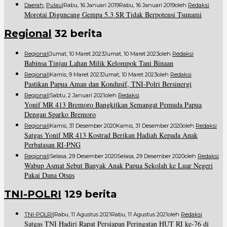
Daerah
,
Pulau
|
Rabu, 16 Januari 2019
Rabu, 16 Januari 2019
Oleh
Redaksi
Morotai Diguncang Gempa 5.3 SR Tidak Berpotensi Tsunami
Regional
32 berita
Regional
|
Jumat, 10 Maret 2023
Jumat, 10 Maret 2023
Oleh
Redaksi
Babinsa Tinjau Lahan Milik Kelompok Tani Binaan
Regional
|
Kamis, 9 Maret 2023
Jumat, 10 Maret 2023
Oleh
Redaksi
Pastikan Papua Aman dan Kondusif, TNI-Polri Bersinergi
Regional
|
Sabtu, 2 Januari 2021
Oleh
Redaksi
Yonif MR 413 Bremoro Bangkitkan Semangat Pemuda Papua
Dengan Sparko Bremoro
Regional
|
Kamis, 31 Desember 2020
Kamis, 31 Desember 2020
Oleh
Redaksi
Satgas Yonif MR 413 Kostrad Berikan Hadiah Kepada Anak
Perbatasan RI-PNG
Regional
|
Selasa, 29 Desember 2020
Selasa, 29 Desember 2020
Oleh
Redaksi
Wabup Asmat Sebut Banyak Anak Papua Sekolah ke Luar Negeri
Pakai Dana Otsus
TNI-POLRI
129 berita
TNI-POLRI
|
Rabu, 11 Agustus 2021
Rabu, 11 Agustus 2021
Oleh
Redaksi
Satgas TNI Hadiri Rapat Persiapan Peringatan HUT RI ke-76 di