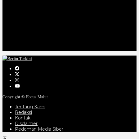
Opini
Otomatif
Pariwisata
Pendidikan
Politik
Pulau
Regional
TNI-POLRI
Video
Copyright © Focus Malut
Tentang Kami
Redaksi
Kontak
Disclaimer
Pedoman Media Siber