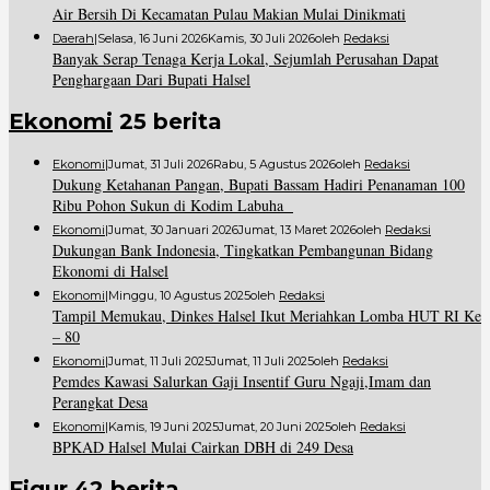
Air Bersih Di Kecamatan Pulau Makian Mulai Dinikmati
Daerah
|
Selasa, 16 Juni 2026
Kamis, 30 Juli 2026
Oleh
Redaksi
Banyak Serap Tenaga Kerja Lokal, Sejumlah Perusahan Dapat
Penghargaan Dari Bupati Halsel
Ekonomi
25 berita
Ekonomi
|
Jumat, 31 Juli 2026
Rabu, 5 Agustus 2026
Oleh
Redaksi
Dukung Ketahanan Pangan, Bupati Bassam Hadiri Penanaman 100
Ribu Pohon Sukun di Kodim Labuha
Ekonomi
|
Jumat, 30 Januari 2026
Jumat, 13 Maret 2026
Oleh
Redaksi
Dukungan Bank Indonesia, Tingkatkan Pembangunan Bidang
Ekonomi di Halsel
Ekonomi
|
Minggu, 10 Agustus 2025
Oleh
Redaksi
Tampil Memukau, Dinkes Halsel Ikut Meriahkan Lomba HUT RI Ke
– 80
Ekonomi
|
Jumat, 11 Juli 2025
Jumat, 11 Juli 2025
Oleh
Redaksi
Pemdes Kawasi Salurkan Gaji Insentif Guru Ngaji,Imam dan
Perangkat Desa
Ekonomi
|
Kamis, 19 Juni 2025
Jumat, 20 Juni 2025
Oleh
Redaksi
BPKAD Halsel Mulai Cairkan DBH di 249 Desa
Figur
42 berita