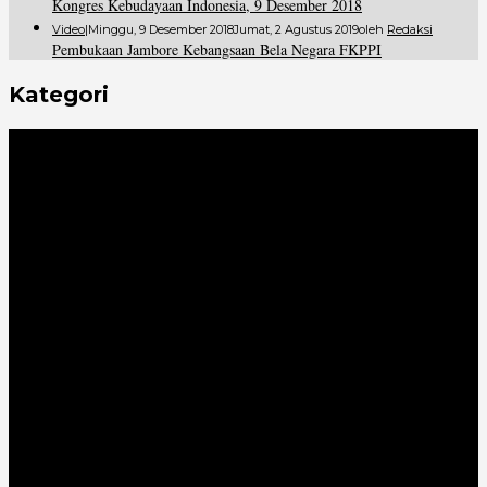
Kongres Kebudayaan Indonesia, 9 Desember 2018
Video
|
Minggu, 9 Desember 2018
Jumat, 2 Agustus 2019
Oleh
Redaksi
Pembukaan Jambore Kebangsaan Bela Negara FKPPI
Kategori
Advertorial
All Sport
Bola
Daerah
Ekonomi
Figur
Halmahera
Hukrim
Infotainment
Internasional
Kabar Utama
Kesehatan
Kota
Lifestyle
MotoGP
Nasional
Olahraga