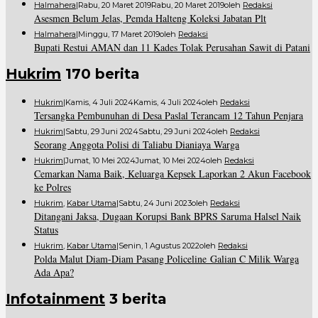
Halmahera
|
Rabu, 20 Maret 2019
Rabu, 20 Maret 2019
Oleh
Redaksi
Asesmen Belum Jelas, Pemda Halteng Koleksi Jabatan Plt
Halmahera
|
Minggu, 17 Maret 2019
Oleh
Redaksi
Bupati Restui AMAN dan 11 Kades Tolak Perusahan Sawit di Patani
Hukrim
170 berita
Hukrim
|
Kamis, 4 Juli 2024
Kamis, 4 Juli 2024
Oleh
Redaksi
Tersangka Pembunuhan di Desa Paslal Terancam 12 Tahun Penjara
Hukrim
|
Sabtu, 29 Juni 2024
Sabtu, 29 Juni 2024
Oleh
Redaksi
Seorang Anggota Polisi di Taliabu Dianiaya Warga
Hukrim
|
Jumat, 10 Mei 2024
Jumat, 10 Mei 2024
Oleh
Redaksi
Cemarkan Nama Baik, Keluarga Kepsek Laporkan 2 Akun Facebook
ke Polres
Hukrim
,
Kabar Utama
|
Sabtu, 24 Juni 2023
Oleh
Redaksi
Ditangani Jaksa, Dugaan Korupsi Bank BPRS Saruma Halsel Naik
Status
Hukrim
,
Kabar Utama
|
Senin, 1 Agustus 2022
Oleh
Redaksi
Polda Malut Diam-Diam Pasang Policeline Galian C Milik Warga
Ada Apa?
Infotainment
3 berita