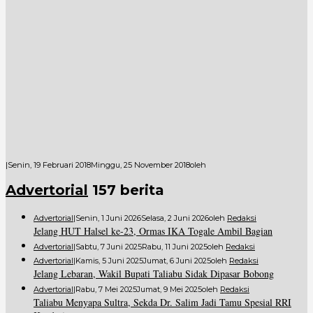
|
Senin, 19 Februari 2018
Minggu, 25 November 2018
Oleh
Advertorial
157 berita
Advertorial
|
Senin, 1 Juni 2026
Selasa, 2 Juni 2026
Oleh
Redaksi
Jelang HUT Halsel ke-23, Ormas IKA Togale Ambil Bagian
Advertorial
|
Sabtu, 7 Juni 2025
Rabu, 11 Juni 2025
Oleh
Redaksi
Advertorial
|
Kamis, 5 Juni 2025
Jumat, 6 Juni 2025
Oleh
Redaksi
Jelang Lebaran, Wakil Bupati Taliabu Sidak Dipasar Bobong
Advertorial
|
Rabu, 7 Mei 2025
Jumat, 9 Mei 2025
Oleh
Redaksi
Taliabu Menyapa Sultra, Sekda Dr. Salim Jadi Tamu Spesial RRI