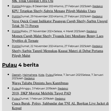
MK Tolak Gugatan Citra-Utu
Politik
|
Minggu, 8 Desember 2024
Kamis, 27 Februari 2025
Oleh
Redaksi
KPU Tetapkan Sherly-Sabrin Menang Pilgub Maluku Utara
Politik
|
Jumat, 29 November 2024
Kamis, 27 Februari 2025
Oleh
Redaksi
Versi Quick Count Indikator Pasangan Cagub Sherly-Sarbin Unggul
Telak 50,73 Persen
Politik
|
Rabu, 27 November 2024
Selasa, 4 Maret 2025
Oleh
Redaksi
Momen Cagub Malut Sherly Tjoanda Istri Mendiang Benny Laos
Nyoblos di Ternate
Politik
|
Jumat, 22 November 2024
Kamis, 27 Februari 2025
Oleh
Redaksi
Sherly-Sarbin Tampil Memukau,Kuasai Materi di Debat Pertama
Pilgub Malut
Pulau
4 berita
Daerah
,
Halmahera
,
Kota
,
Pulau
|
Selasa, 7 Januari 2025
Selasa, 7 Januari
2025
Oleh
Redaksi
Warga Taliabu Diminta Jaga Kamtibmas
Pulau
|
Minggu, 3 Februari 2019
Oleh
Redaksi
2018, DKP Morotai Melebihi Target PAD
Pulau
|
Jumat, 1 Februari 2019
Oleh
Redaksi
Cuaca Buruk, Polres, Sahbandar dan TNI AL Bagikan Live Jacket di
Kepsul