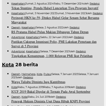
Kesehatan
|
Jumat, 2 Agustus 2024
Rabu, 11 Desember 2024
Oleh
Redaksi
Tekan Stunting, Pemda Halsel Luncurkan Tiga Program Inovatif
Kesehatan
|
Jumat, 3 November 2023
Jumat, 3 November 2023
Oleh
Redaksi
Peringati HKN ke-59, Dinkes Halsel Gelar Senam Sehat Bersama
Masyarakat
Daerah
,
Kesehatan
|
Selasa, 2 Agustus 2022
Oleh
Redaksi
RS Pratama Halsel Pulau Makian Dibangun Tahun Depan
Advertorial
,
Kesehatan
|
Sabtu, 22 Januari 2022
Oleh
Redaksi
Pastikan Cakupan Imunisasi Polio, PMI Lakukan Pemetaan dan
Survei di 5 Provinsi
Advertorial
,
Kesehatan
|
Selasa, 7 Desember 2021
Oleh
Redaksi
Tingkatkan Kemampuan, 1.000 Relawan PMI Ikut Pelatihan
Kota
28 berita
Daerah
,
Halmahera
,
Kota
,
Pulau
|
Selasa, 7 Januari 2025
Selasa, 7 Januari
2025
Oleh
Redaksi
Warga Taliabu Diminta Jaga Kamtibmas
Kota
|
Rabu, 7 Agustus 2019
Rabu, 7 Agustus 2019
Oleh
Redaksi
ICCF 2019 Bakal Digelar di Ternate Pada Awal September
Daerah
,
Kota
|
Rabu, 24 Juli 2019
Oleh
Redaksi
Penegak Hukum Diminta Usut Dana Hibah KNPI Provinsi