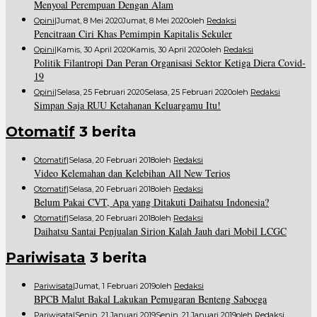
Menyoal Perempuan Dengan Alam
Opini
|
Jumat, 8 Mei 2020
Jumat, 8 Mei 2020
Oleh
Redaksi
Pencitraan Ciri Khas Pemimpin Kapitalis Sekuler
Opini
|
Kamis, 30 April 2020
Kamis, 30 April 2020
Oleh
Redaksi
Politik Filantropi Dan Peran Organisasi Sektor Ketiga Diera Covid-
19
Opini
|
Selasa, 25 Februari 2020
Selasa, 25 Februari 2020
Oleh
Redaksi
Simpan Saja RUU Ketahanan Keluargamu Itu!
Otomatif
3 berita
Otomatif
|
Selasa, 20 Februari 2018
Oleh
Redaksi
Video Kelemahan dan Kelebihan All New Terios
Otomatif
|
Selasa, 20 Februari 2018
Oleh
Redaksi
Belum Pakai CVT, Apa yang Ditakuti Daihatsu Indonesia?
Otomatif
|
Selasa, 20 Februari 2018
Oleh
Redaksi
Daihatsu Santai Penjualan Sirion Kalah Jauh dari Mobil LCGC
Pariwisata
3 berita
Pariwisata
|
Jumat, 1 Februari 2019
Oleh
Redaksi
BPCB Malut Bakal Lakukan Pemugaran Benteng Saboega
Pariwisata
|
Senin, 21 Januari 2019
Senin, 21 Januari 2019
Oleh
Redaksi