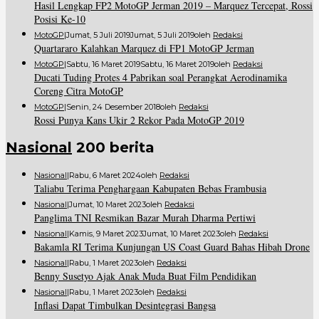
Hasil Lengkap FP2 MotoGP Jerman 2019 – Marquez Tercepat, Rossi
Posisi Ke-10
MotoGP
|
Jumat, 5 Juli 2019
Jumat, 5 Juli 2019
Oleh
Redaksi
Quartararo Kalahkan Marquez di FP1 MotoGP Jerman
MotoGP
|
Sabtu, 16 Maret 2019
Sabtu, 16 Maret 2019
Oleh
Redaksi
Ducati Tuding Protes 4 Pabrikan soal Perangkat Aerodinamika
Coreng Citra MotoGP
MotoGP
|
Senin, 24 Desember 2018
Oleh
Redaksi
Rossi Punya Kans Ukir 2 Rekor Pada MotoGP 2019
Nasional
200 berita
Nasional
|
Rabu, 6 Maret 2024
Oleh
Redaksi
Taliabu Terima Penghargaan Kabupaten Bebas Frambusia
Nasional
|
Jumat, 10 Maret 2023
Oleh
Redaksi
Panglima TNI Resmikan Bazar Murah Dharma Pertiwi
Nasional
|
Kamis, 9 Maret 2023
Jumat, 10 Maret 2023
Oleh
Redaksi
Bakamla RI Terima Kunjungan US Coast Guard Bahas Hibah Drone
Nasional
|
Rabu, 1 Maret 2023
Oleh
Redaksi
Benny Susetyo Ajak Anak Muda Buat Film Pendidikan
Nasional
|
Rabu, 1 Maret 2023
Oleh
Redaksi
Inflasi Dapat Timbulkan Desintegrasi Bangsa