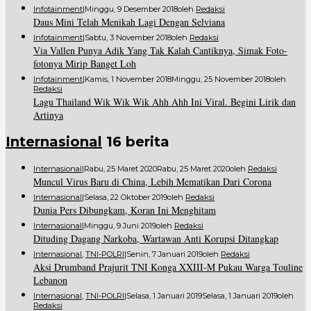
Infotainment
|
Minggu, 9 Desember 2018
Oleh
Redaksi
Daus Mini Telah Menikah Lagi Dengan Selviana
Infotainment
|
Sabtu, 3 November 2018
Oleh
Redaksi
Via Vallen Punya Adik Yang Tak Kalah Cantiknya, Simak Foto-
fotonya Mirip Banget Loh
Infotainment
|
Kamis, 1 November 2018
Minggu, 25 November 2018
Oleh
Redaksi
Lagu Thailand Wik Wik Wik Ahh Ahh Ini Viral. Begini Lirik dan
Artinya
Internasional
16 berita
Internasional
|
Rabu, 25 Maret 2020
Rabu, 25 Maret 2020
Oleh
Redaksi
Muncul Virus Baru di China, Lebih Mematikan Dari Corona
Internasional
|
Selasa, 22 Oktober 2019
Oleh
Redaksi
Dunia Pers Dibungkam, Koran Ini Menghitam
Internasional
|
Minggu, 9 Juni 2019
Oleh
Redaksi
Dituding Dagang Narkoba, Wartawan Anti Korupsi Ditangkap
Internasional
,
TNI-POLRI
|
Senin, 7 Januari 2019
Oleh
Redaksi
Aksi Drumband Prajurit TNI Konga XXIII-M Pukau Warga Touline
Lebanon
Internasional
,
TNI-POLRI
|
Selasa, 1 Januari 2019
Selasa, 1 Januari 2019
Oleh
Redaksi