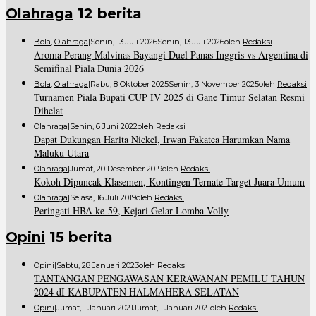
Olahraga
12 berita
Bola
,
Olahraga
|
Senin, 13 Juli 2026
Senin, 13 Juli 2026
Oleh
Redaksi
Aroma Perang Malvinas Bayangi Duel Panas Inggris vs Argentina di
Semifinal Piala Dunia 2026
Bola
,
Olahraga
|
Rabu, 8 Oktober 2025
Senin, 3 November 2025
Oleh
Redaksi
Turnamen Piala Bupati CUP IV 2025 di Gane Timur Selatan Resmi
Dihelat
Olahraga
|
Senin, 6 Juni 2022
Oleh
Redaksi
Dapat Dukungan Harita Nickel, Irwan Fakatea Harumkan Nama
Maluku Utara
Olahraga
|
Jumat, 20 Desember 2019
Oleh
Redaksi
Kokoh Dipuncak Klasemen, Kontingen Ternate Target Juara Umum
Olahraga
|
Selasa, 16 Juli 2019
Oleh
Redaksi
Peringati HBA ke-59, Kejari Gelar Lomba Volly
Opini
15 berita
Opini
|
Sabtu, 28 Januari 2023
Oleh
Redaksi
TANTANGAN PENGAWASAN KERAWANAN PEMILU TAHUN
2024 dI KABUPATEN HALMAHERA SELATAN
Opini
|
Jumat, 1 Januari 2021
Jumat, 1 Januari 2021
Oleh
Redaksi