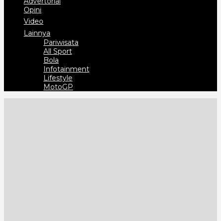
Advertorial
Opini
Video
Lainnya
Pariwisata
All Sport
Bola
Infotainment
Lifestyle
MotoGP