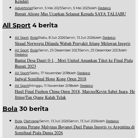
Kendari
Advertorial
|
Senin, 5 Mei 2025
Senin, 5 Mei 2025
Oleh
Redaksi
Bupati Aliong Mus Ucapkan Selamat Kepada SAYA TALIABU
All Sport
4 berita
All Sport
,
Bola
|
Rabu, 8 Juli 2026
Senin, 13 Juli 2026
Oleh
Redaksi
Skuad Norwegia Dilanda Wabah Penyakit Jelang Melawan Inggris
All Sport
,
Bola
|
Senin, 25 Desember 2023
Senin, 25 Desember 2023
Oleh
Redaksi
Bantai Desa Dauri 0-1, Mori United Amankan Tiket ke Final Piala
Bupati 2023
All Sport
|
Sabtu, 17 November 2018
Oleh
Redaksi
Jadwal Semifinal Hong Kong Open 2018
All Sport
|
Minggu, 11 November 2018
Oleh
Redaksi
Hasil Final Fuzhou China Open 2018, Marcus/Kevin Sabet Juara, He
Jiting/Tan Qiang Kalah Telak
Bola
30 berita
Bola
,
Olahraga
|
Senin, 13 Juli 2026
Senin, 13 Juli 2026
Oleh
Redaksi
Aroma Perang Malvinas Bayangi Duel Panas Inggris vs Argentina di
Semifinal Piala Dunia 2026