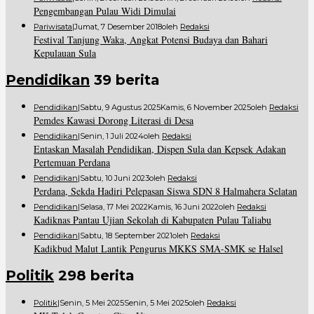
Pengembangan Pulau Widi Dimulai
Pariwisata
|
Jumat, 7 Desember 2018
Oleh
Redaksi
Festival Tanjung Waka, Angkat Potensi Budaya dan Bahari
Kepulauan Sula
Pendidikan
39 berita
Pendidikan
|
Sabtu, 9 Agustus 2025
Kamis, 6 November 2025
Oleh
Redaksi
Pemdes Kawasi Dorong Literasi di Desa
Pendidikan
|
Senin, 1 Juli 2024
Oleh
Redaksi
Entaskan Masalah Pendidikan, Dispen Sula dan Kepsek Adakan
Pertemuan Perdana
Pendidikan
|
Sabtu, 10 Juni 2023
Oleh
Redaksi
Perdana, Sekda Hadiri Pelepasan Siswa SDN 8 Halmahera Selatan
Pendidikan
|
Selasa, 17 Mei 2022
Kamis, 16 Juni 2022
Oleh
Redaksi
Kadiknas Pantau Ujian Sekolah di Kabupaten Pulau Taliabu
Pendidikan
|
Sabtu, 18 September 2021
Oleh
Redaksi
Kadikbud Malut Lantik Pengurus MKKS SMA-SMK se Halsel
Politik
298 berita
Politik
|
Senin, 5 Mei 2025
Senin, 5 Mei 2025
Oleh
Redaksi