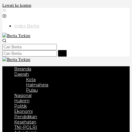
Lewati ke konten
Index Berita
Beranda
Daerah
Kota
Halmahera
Pulau
Nasional
Hukrim
Politik
Ekonomi
Pendidikan
Kesehatan
TNI-POLRI