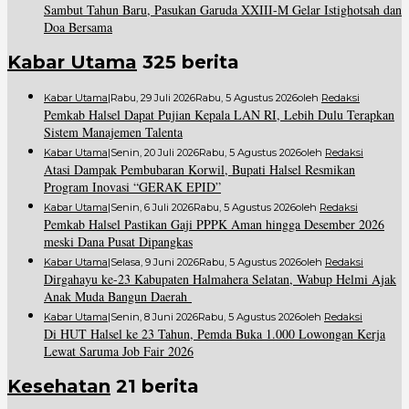
Sambut Tahun Baru, Pasukan Garuda XXIII-M Gelar Istighotsah dan
Doa Bersama
Kabar Utama
325 berita
Kabar Utama
|
Rabu, 29 Juli 2026
Rabu, 5 Agustus 2026
Oleh
Redaksi
Pemkab Halsel Dapat Pujian Kepala LAN RI, Lebih Dulu Terapkan
Sistem Manajemen Talenta
Kabar Utama
|
Senin, 20 Juli 2026
Rabu, 5 Agustus 2026
Oleh
Redaksi
Atasi Dampak Pembubaran Korwil, Bupati Halsel Resmikan
Program Inovasi “GERAK EPID”
Kabar Utama
|
Senin, 6 Juli 2026
Rabu, 5 Agustus 2026
Oleh
Redaksi
Pemkab Halsel Pastikan Gaji PPPK Aman hingga Desember 2026
meski Dana Pusat Dipangkas
Kabar Utama
|
Selasa, 9 Juni 2026
Rabu, 5 Agustus 2026
Oleh
Redaksi
Dirgahayu ke-23 Kabupaten Halmahera Selatan, Wabup Helmi Ajak
Anak Muda Bangun Daerah
Kabar Utama
|
Senin, 8 Juni 2026
Rabu, 5 Agustus 2026
Oleh
Redaksi
Di HUT Halsel ke 23 Tahun, Pemda Buka 1.000 Lowongan Kerja
Lewat Saruma Job Fair 2026
Kesehatan
21 berita