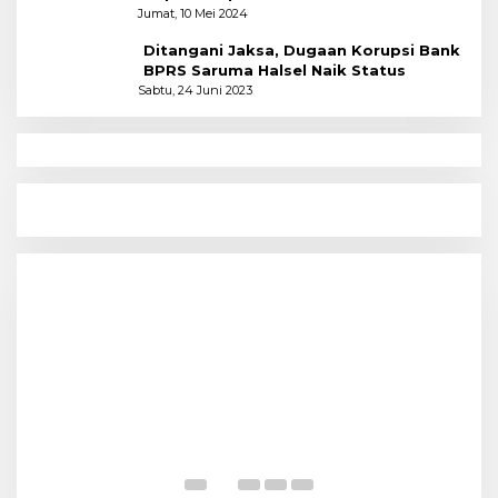
Polres
Jumat, 10 Mei 2024
Ditangani Jaksa, Dugaan Korupsi Bank
BPRS Saruma Halsel Naik Status
Sabtu, 24 Juni 2023
N
Menyoal Perempuan Dengan Alam
P
S