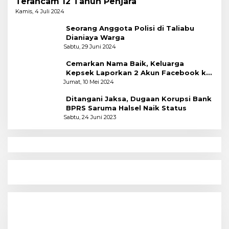
Terancam 12 Tahun Penjara
Kamis, 4 Juli 2024
Seorang Anggota Polisi di Taliabu
Dianiaya Warga
Sabtu, 29 Juni 2024
Cemarkan Nama Baik, Keluarga
Kepsek Laporkan 2 Akun Facebook ke
Polres
Jumat, 10 Mei 2024
Ditangani Jaksa, Dugaan Korupsi Bank
BPRS Saruma Halsel Naik Status
Sabtu, 24 Juni 2023
N
Menyoal Perempuan Dengan Alam