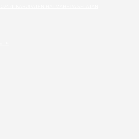
024 dI KABUPATEN HALMAHERA SELATAN
id-19