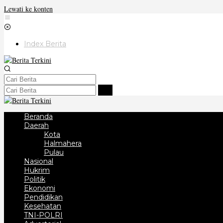
Lewati ke konten
Index Berita
Beranda
Daerah
Kota
Halmahera
Pulau
Nasional
Hukrim
Politik
Ekonomi
Pendidikan
Kesehatan
TNI-POLRI