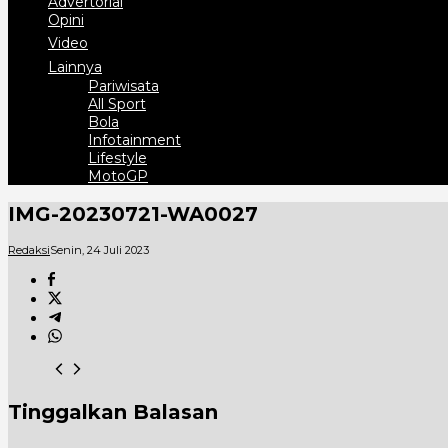
Advertorial
Opini
Video
Lainnya
Pariwisata
All Sport
Bola
Infotainment
Lifestyle
MotoGP
IMG-20230721-WA0027
Redaksi
Senin, 24 Juli 2023
Tinggalkan Balasan