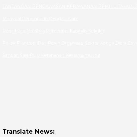
TANTANGAN PENGAWASAN KERAWANAN PEMILU TAHUN 2
Menyoal Perempuan Dengan Alam
Pencitraan Ciri Khas Pemimpin Kapitalis Sekuler
Politik Filantropi Dan Peran Organisasi Sektor Ketiga Diera Cov
Simpan Saja RUU Ketahanan Keluargamu Itu!
Translate News: