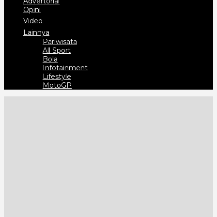
Advertorial
Opini
Video
Lainnya
Pariwisata
All Sport
Bola
Infotainment
Lifestyle
MotoGP