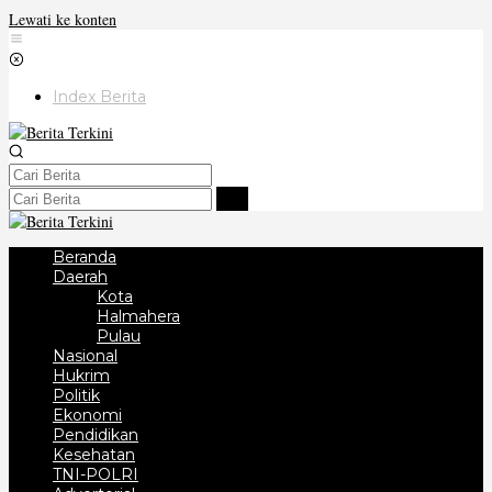
Lewati ke konten
Index Berita
Beranda
Daerah
Kota
Halmahera
Pulau
Nasional
Hukrim
Politik
Ekonomi
Pendidikan
Kesehatan
TNI-POLRI