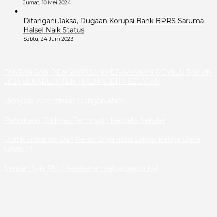
Jumat, 10 Mei 2024
Ditangani Jaksa, Dugaan Korupsi Bank BPRS Saruma
Halsel Naik Status
Sabtu, 24 Juni 2023
TANTANGAN PENGAWASAN KERAWANAN PEMILU TAHUN
2024 dI KABUPATEN HALMAHERA SELATAN
Menyoal Perempuan Dengan Alam
Pencitraan Ciri Khas Pemimpin Kapitalis Sekuler
Politik Filantropi Dan Peran Organisasi Sektor Ketiga Diera
Covid-19
Simpan Saja RUU Ketahanan Keluargamu Itu!