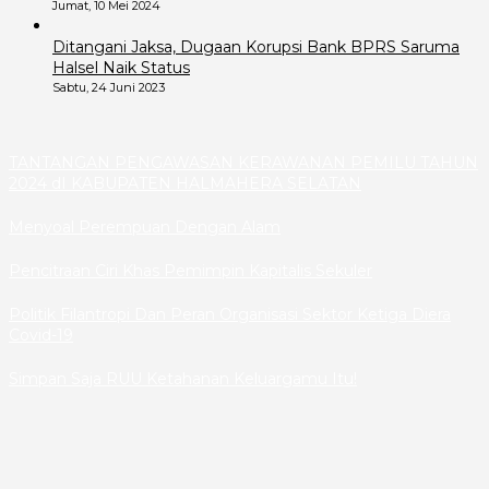
Jumat, 10 Mei 2024
Ditangani Jaksa, Dugaan Korupsi Bank BPRS Saruma
Halsel Naik Status
Sabtu, 24 Juni 2023
TANTANGAN PENGAWASAN KERAWANAN PEMILU TAHUN
2024 dI KABUPATEN HALMAHERA SELATAN
Menyoal Perempuan Dengan Alam
Pencitraan Ciri Khas Pemimpin Kapitalis Sekuler
Politik Filantropi Dan Peran Organisasi Sektor Ketiga Diera
Covid-19
Simpan Saja RUU Ketahanan Keluargamu Itu!