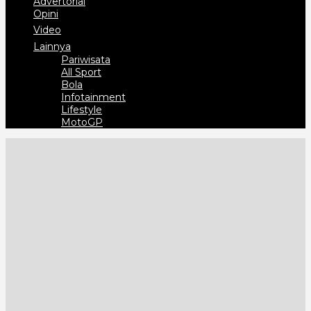
Advertorial
Opini
Video
Lainnya
Pariwisata
All Sport
Bola
Infotainment
Lifestyle
MotoGP