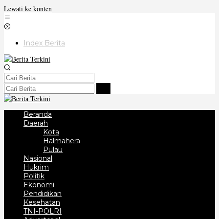
Lewati ke konten
Index Berita
Beranda
Daerah
Kota
Halmahera
Pulau
Nasional
Hukrim
Politik
Ekonomi
Pendidikan
Kesehatan
TNI-POLRI