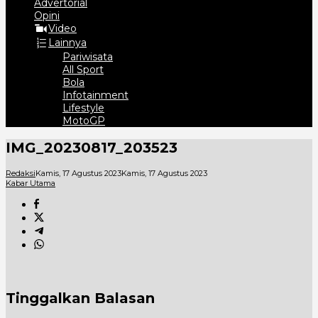
Advertorial
Opini
Video
Lainnya
Pariwisata
All Sport
Bola
Infotainment
Lifestyle
MotoGP
IMG_20230817_203523
Redaksi
Kamis, 17 Agustus 2023
Kamis, 17 Agustus 2023
Kabar Utama
Tinggalkan Balasan