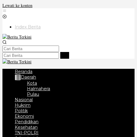
Lewati ke konten
Index Berita
Beranda
Daerah
Kota
Halmahera
Pulau
Nasional
Hukrim
Politik
Ekonomi
Pendidikan
Kesehatan
TNI-POLRI