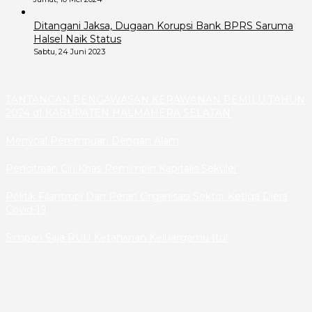
Ditangani Jaksa, Dugaan Korupsi Bank BPRS Saruma
Halsel Naik Status
Sabtu, 24 Juni 2023
TANTANGAN PENGAWASAN KERAWANAN PEMILU TAHUN
2024 dI KABUPATEN HALMAHERA SELATAN
Menyoal Perempuan Dengan Alam
Pencitraan Ciri Khas Pemimpin Kapitalis Sekuler
Politik Filantropi Dan Peran Organisasi Sektor Ketiga Diera
Covid-19
Simpan Saja RUU Ketahanan Keluargamu Itu!