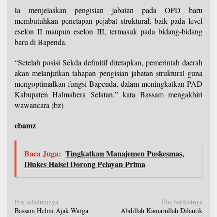
Ia menjelaskan pengisian jabatan pada OPD baru
membutuhkan penetapan pejabat struktural, baik pada level
eselon II maupun eselon III, termasuk pada bidang-bidang
baru di Bapenda.
“Setelah posisi Sekda definitif ditetapkan, pemerintah daerah
akan melanjutkan tahapan pengisian jabatan struktural guna
mengoptimalkan fungsi Bapenda, dalam meningkatkan PAD
Kabupaten Halmahera Selatan,” kata Bassam mengakhiri
wawancara (bz)
ebamz
Baca Juga:
Tingkatkan Manajemen Puskesmas,
Dinkes Halsel Dorong Pelayan Prima
N
Pos sebelumnya
Pos berikutnya
Bassam Helmi Ajak Warga
Abdillah Kamarullah Dilantik
a