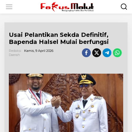
L
e
w
a
t
i
Usai Pelantikan Sekda Definitif,
k
e
Bapenda Halsel Mulai berfungsi
k
o
Redaksi
Kamis, 9 April 2026
n
Daerah
t
e
n