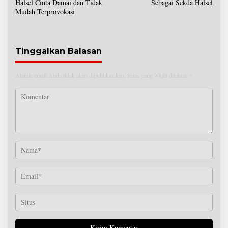
Halsel Cinta Damai dan Tidak
Sebagai Sekda Halsel
v
Mudah Terprovokasi
i
g
a
s
Tinggalkan Balasan
i
p
Alamat email Anda tidak akan dipublikasikan.
Ruas yang wajib ditandai
*
o
s