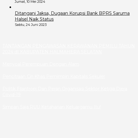
Jumat, 10 Mei 2024
Ditangani Jaksa, Dugaan Korupsi Bank BPRS Saruma
Halsel Naik Status
Sabtu, 24 Juni 2023
TANTANGAN PENGAWASAN KERAWANAN PEMILU TAHUN
2024 dI KABUPATEN HALMAHERA SELATAN
Menyoal Perempuan Dengan Alam
Pencitraan Ciri Khas Pemimpin Kapitalis Sekuler
Politik Filantropi Dan Peran Organisasi Sektor Ketiga Diera
Covid-19
Simpan Saja RUU Ketahanan Keluargamu Itu!