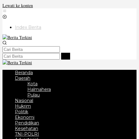
Lewati ke konten
Index Berita
Beranda
Daerah
Kota
Halmahera
Pulau
Nasional
Hukrim
Politik
Ekonomi
Pendidikan
Kesehatan
TNI-POLRI