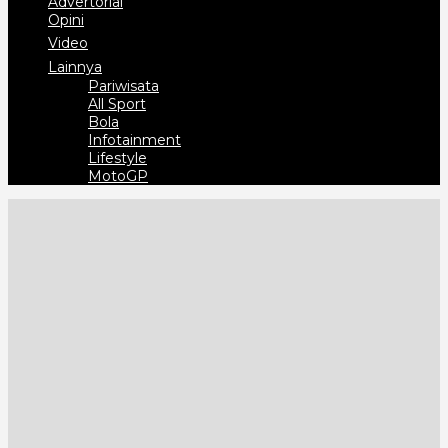
Advertorial
Opini
Video
Lainnya
Pariwisata
All Sport
Bola
Infotainment
Lifestyle
MotoGP