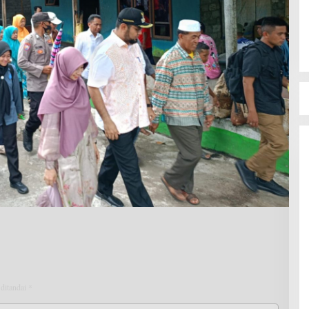
 ditandai
*