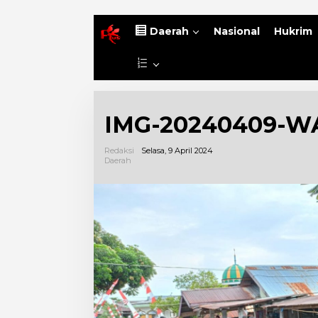
B
Daerah
Nasional
Hukrim
e
r
L
a
a
n
i
d
n
a
IMG-20240409-W
n
y
a
Redaksi
Selasa, 9 April 2024
Daerah