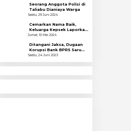
Seorang Anggota Polisi di
Taliabu Dianiaya Warga
Sabtu, 29 Juni 2024
Cemarkan Nama Baik,
Keluarga Kepsek Laporkan
2 Akun Facebook ke Polres
Jumat, 10 Mei 2024
Ditangani Jaksa, Dugaan
Korupsi Bank BPRS Saruma
Halsel Naik Status
Sabtu, 24 Juni 2023
Pencitraan Ciri Khas Pemimpin
Kapitalis Sekuler