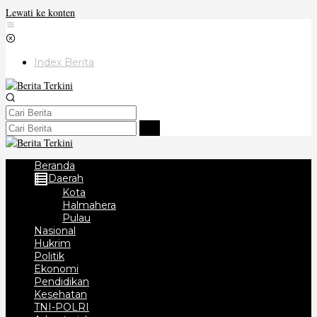
Lewati ke konten
Index Berita
Beranda
Daerah
Kota
Halmahera
Pulau
Nasional
Hukrim
Politik
Ekonomi
Pendidikan
Kesehatan
TNI-POLRI