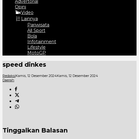
Advertorial
Opini
Video
Lainnya
Pariwisata
All Sport
Bola
Infotainment
Lifestyle
MotoGP
speed dinkes
Redaksi
Kamis, 12 Desember 2024
Kamis, 12 Desember 2024
Daerah
Tinggalkan Balasan