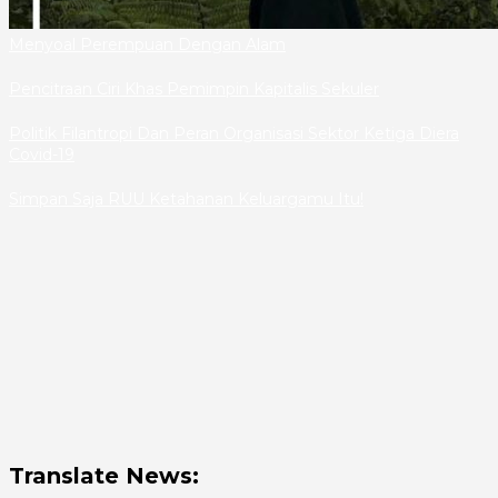
Menyoal Perempuan Dengan Alam
Pencitraan Ciri Khas Pemimpin Kapitalis Sekuler
Politik Filantropi Dan Peran Organisasi Sektor Ketiga Diera
Covid-19
Simpan Saja RUU Ketahanan Keluargamu Itu!
Translate News: