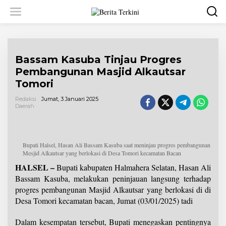
L
e
w
a
t
i
Bassam Kasuba Tinjau Progres
k
e
Pembangunan Masjid Alkautsar
k
Tomori
o
n
Redaksi
Jumat, 3 Januari 2025
t
Daerah
e
n
Bupati Halsel, Hasan Ali Bassam Kasuba saat meninjau progres pembangunan
Mesjid Alkautsar yang berlokasi di Desa Tomori kecamatan Bacan
HALSEL –
Bupati kabupaten Halmahera Selatan, Hasan Ali
Bassam Kasuba, melakukan peninjauan langsung terhadap
progres pembangunan Masjid Alkautsar yang berlokasi di di
Desa Tomori kecamatan bacan, Jumat (03/01/2025) tadi
Dalam kesempatan tersebut, Bupati menegaskan pentingnya