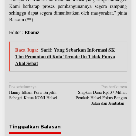
Kami berharap proses pembangunannya segera rampung
sehingga dapat segera dimanfaatkan oleh masyarakat,” pinta
**
Bassam (
)
Ebamz
Editor :
Baca Juga:
Sarif: Yang Sebarkan Informasi SK
Tim Pemantau di Kota Ternate Itu Tidak Punya
Akal Sehat
N
Pos sebelumnya
Pos berikutnya
Hanny Idham Pora Terpilih
Siapkan Dana Rp137 Miliar,
a
Sebagai Ketua KONI Halsel
Pemkab Halsel Fokus Bangun
v
Jalan dan Jembatan
i
g
a
s
Tinggalkan Balasan
i