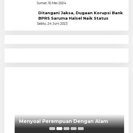
Polres
Jumat, 10 Mei 2024
Ditangani Jaksa, Dugaan Korupsi Bank
BPRS Saruma Halsel Naik Status
Sabtu, 24 Juni 2023
N
P
Menyoal Perempuan Dengan Alam
S