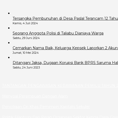
Tersangka Pembunuhan di Desa Paslal Terancam 12 Tahu
Kamis, 4 Juli 2024
Seorang Anggota Polisi di Taliabu Dianiaya Warga
Sabtu, 29 Juni 2024
Cemarkan Nama Baik, Keluarga Kepsek Laporkan 2 Akun
Jumat, 10 Mei 2024
Ditangani Jaksa, Dugaan Korupsi Bank BPRS Saruma Hals
Sabtu, 24 Juni 2023
TANTANGAN PENGAWASAN KERAWANAN PEMILU TAHUN 2
Menyoal Perempuan Dengan Alam
Pencitraan Ciri Khas Pemimpin Kapitalis Sekuler
Politik Filantropi Dan Peran Organisasi Sektor Ketiga Diera Cov