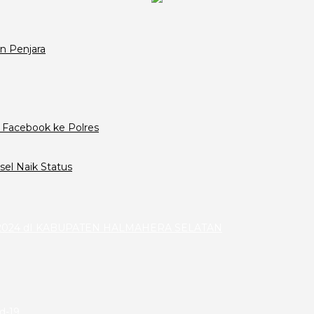
n Penjara
 Facebook ke Polres
el Naik Status
024 dI KABUPATEN HALMAHERA SELATAN
id-19