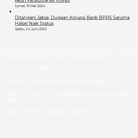
Akun Facebook ke Polres
Jumat, 10 Mei 2024
Ditangani Jaksa, Dugaan Korupsi Bank BPRS Saruma
Halsel Naik Status
Sabtu, 24 Juni 2023
TANTANGAN PENGAWASAN KERAWANAN PEMILU TAHUN
2024 dI KABUPATEN HALMAHERA SELATAN
Menyoal Perempuan Dengan Alam
Pencitraan Ciri Khas Pemimpin Kapitalis Sekuler
Politik Filantropi Dan Peran Organisasi Sektor Ketiga Diera
Covid-19
Simpan Saja RUU Ketahanan Keluargamu Itu!