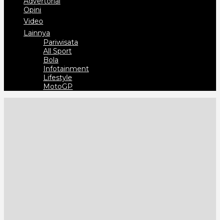
Advertorial
Opini
Video
Lainnya
Pariwisata
All Sport
Bola
Infotainment
Lifestyle
MotoGP