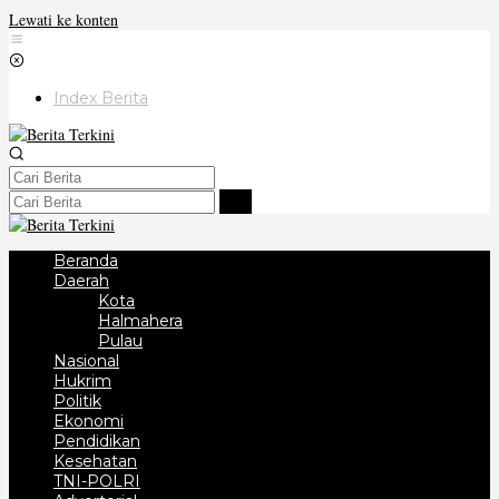
Lewati ke konten
Index Berita
Beranda
Daerah
Kota
Halmahera
Pulau
Nasional
Hukrim
Politik
Ekonomi
Pendidikan
Kesehatan
TNI-POLRI