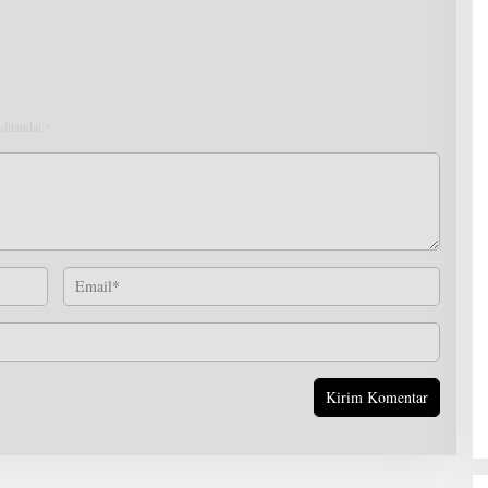
 ditandai
*