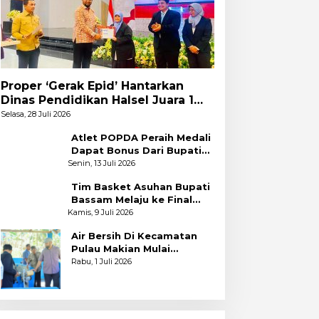
Proper ‘Gerak Epid’ Hantarkan
Dinas Pendidikan Halsel Juara 1
PKA Angkatan Pertama
Selasa, 28 Juli 2026
Atlet POPDA Peraih Medali
Dapat Bonus Dari Bupati
Bassam
Senin, 13 Juli 2026
Tim Basket Asuhan Bupati
Bassam Melaju ke Final
Usai Bekuk Kota Tidore
Kamis, 9 Juli 2026
Air Bersih Di Kecamatan
Pulau Makian Mulai
Dinikmati
Rabu, 1 Juli 2026