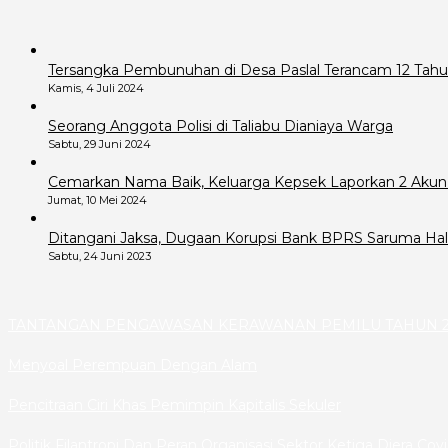
Tersangka Pembunuhan di Desa Paslal Terancam 12 Tahu
Kamis, 4 Juli 2024
Seorang Anggota Polisi di Taliabu Dianiaya Warga
Sabtu, 29 Juni 2024
Cemarkan Nama Baik, Keluarga Kepsek Laporkan 2 Akun
Jumat, 10 Mei 2024
Ditangani Jaksa, Dugaan Korupsi Bank BPRS Saruma Hals
Sabtu, 24 Juni 2023
TANTANGAN PENGAWASAN KERAWANAN PEMILU TAHUN 2
Menyoal Perempuan Dengan Alam
Pencitraan Ciri Khas Pemimpin Kapitalis Sekuler
Politik Filantropi Dan Peran Organisasi Sektor Ketiga Diera Cov