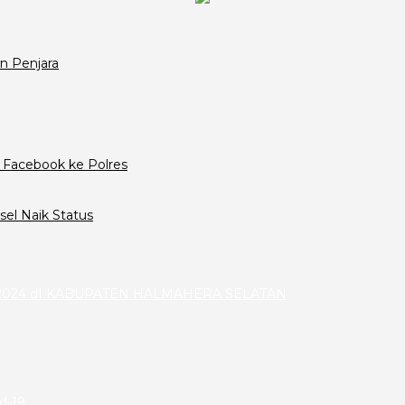
n Penjara
 Facebook ke Polres
el Naik Status
024 dI KABUPATEN HALMAHERA SELATAN
id-19