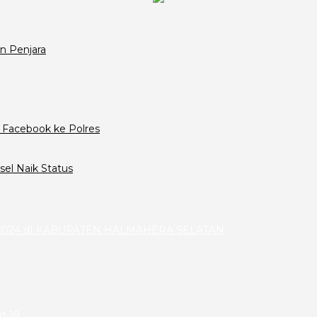
n Penjara
 Facebook ke Polres
el Naik Status
024 dI KABUPATEN HALMAHERA SELATAN
id-19