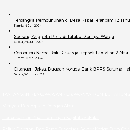
Tersangka Pembunuhan di Desa Paslal Terancam 12 Tahu
Kamis, 4 Juli 2024
Seorang Anggota Polisi di Taliabu Dianiaya Warga
Sabtu, 29 Juni 2024
Cemarkan Nama Baik, Keluarga Kepsek Laporkan 2 Akun
Jumat, 10 Mei 2024
Ditangani Jaksa, Dugaan Korupsi Bank BPRS Saruma Hals
Sabtu, 24 Juni 2023
TANTANGAN PENGAWASAN KERAWANAN PEMILU TAHUN 2
Menyoal Perempuan Dengan Alam
Pencitraan Ciri Khas Pemimpin Kapitalis Sekuler
Politik Filantropi Dan Peran Organisasi Sektor Ketiga Diera Cov