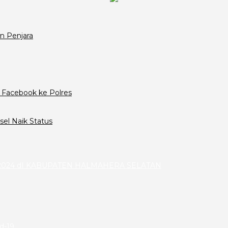
n Penjara
 Facebook ke Polres
el Naik Status
024 dI KABUPATEN HALMAHERA SELATAN
id-19