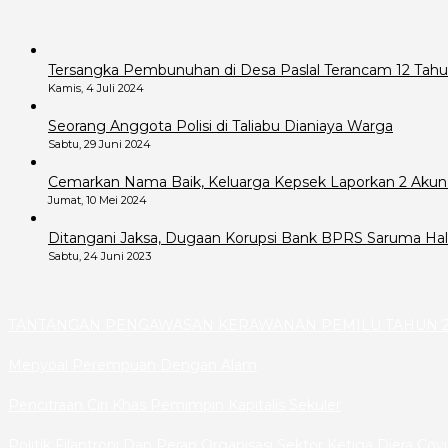
Tersangka Pembunuhan di Desa Paslal Terancam 12 Tahu
Kamis, 4 Juli 2024
Seorang Anggota Polisi di Taliabu Dianiaya Warga
Sabtu, 29 Juni 2024
Cemarkan Nama Baik, Keluarga Kepsek Laporkan 2 Akun
Jumat, 10 Mei 2024
Ditangani Jaksa, Dugaan Korupsi Bank BPRS Saruma Hals
Sabtu, 24 Juni 2023
TANTANGAN PENGAWASAN KERAWANAN PEMILU TAHUN 2
Menyoal Perempuan Dengan Alam
Pencitraan Ciri Khas Pemimpin Kapitalis Sekuler
Politik Filantropi Dan Peran Organisasi Sektor Ketiga Diera Cov