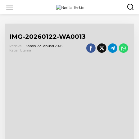
L
e
w
a
t
i
IMG-20260122-WA0013
k
e
Redaksi
Kamis, 22 Januari 2026
k
Kabar Utama
o
n
t
e
n