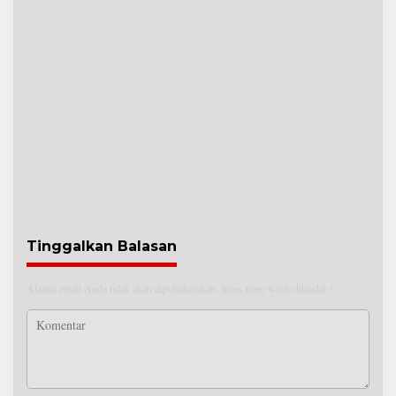
Tinggalkan Balasan
Alamat email Anda tidak akan dipublikasikan.
Ruas yang wajib ditandai
*