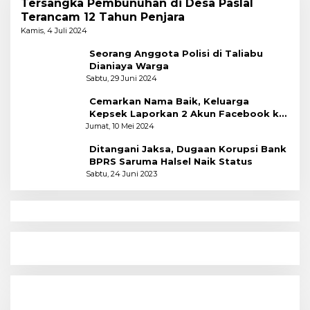
Tersangka Pembunuhan di Desa Paslal
Terancam 12 Tahun Penjara
Kamis, 4 Juli 2024
Seorang Anggota Polisi di Taliabu
Dianiaya Warga
Sabtu, 29 Juni 2024
Cemarkan Nama Baik, Keluarga
Kepsek Laporkan 2 Akun Facebook ke
Polres
Jumat, 10 Mei 2024
Ditangani Jaksa, Dugaan Korupsi Bank
BPRS Saruma Halsel Naik Status
Sabtu, 24 Juni 2023
N
Menyoal Perempuan Dengan Alam