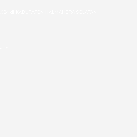
024 dI KABUPATEN HALMAHERA SELATAN
id-19