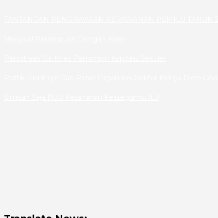
TANTANGAN PENGAWASAN KERAWANAN PEMILU TAHUN 2
Menyoal Perempuan Dengan Alam
Pencitraan Ciri Khas Pemimpin Kapitalis Sekuler
Politik Filantropi Dan Peran Organisasi Sektor Ketiga Diera Cov
Simpan Saja RUU Ketahanan Keluargamu Itu!