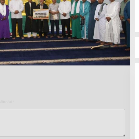
 ditandai
*