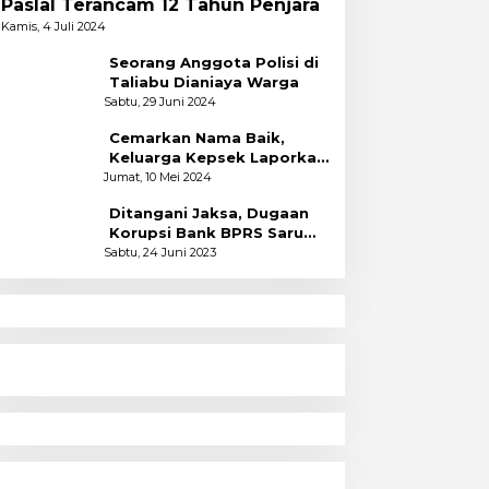
Paslal Terancam 12 Tahun Penjara
Kamis, 4 Juli 2024
Seorang Anggota Polisi di
Taliabu Dianiaya Warga
Sabtu, 29 Juni 2024
Cemarkan Nama Baik,
Keluarga Kepsek Laporkan
2 Akun Facebook ke Polres
Jumat, 10 Mei 2024
Ditangani Jaksa, Dugaan
Korupsi Bank BPRS Saruma
Halsel Naik Status
Sabtu, 24 Juni 2023