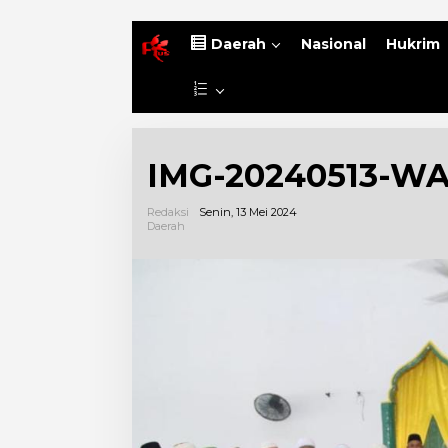
B
Daerah
Nasional
Hukrim
e
r
L
a
a
n
i
d
n
a
IMG-20240513-WA
n
y
a
Redaksi
Senin, 13 Mei 2024
Daerah