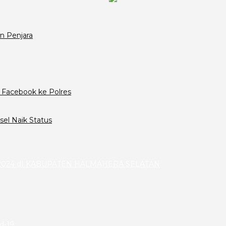
n Penjara
 Facebook ke Polres
el Naik Status
024 dI KABUPATEN HALMAHERA SELATAN
id-19