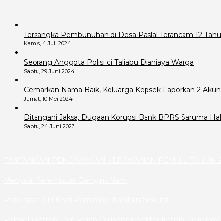
Tersangka Pembunuhan di Desa Paslal Terancam 12 Tahu
Kamis, 4 Juli 2024
Seorang Anggota Polisi di Taliabu Dianiaya Warga
Sabtu, 29 Juni 2024
Cemarkan Nama Baik, Keluarga Kepsek Laporkan 2 Akun
Jumat, 10 Mei 2024
Ditangani Jaksa, Dugaan Korupsi Bank BPRS Saruma Hals
Sabtu, 24 Juni 2023
TANTANGAN PENGAWASAN KERAWANAN PEMILU TAHUN 2
Menyoal Perempuan Dengan Alam
Pencitraan Ciri Khas Pemimpin Kapitalis Sekuler
Politik Filantropi Dan Peran Organisasi Sektor Ketiga Diera Cov