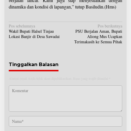
berjalan lancar. Kami juga siap menyesuaikan dengan
dinamika dan kondisi di lapangan,” tutup Basiludin.(Hms)
N
Pos sebelumnya
Pos berikutnya
Wakil Bupati Halsel Tinjau
PSU Berjalan Aman, Bupati
a
Lokasi Banjir di Desa Sawadai
Aliong Mus Ucapkan
v
Terimakasih ke Semua Pihak
i
g
a
s
Tinggalkan Balasan
i
p
Alamat email Anda tidak akan dipublikasikan.
Ruas yang wajib ditandai
*
o
s