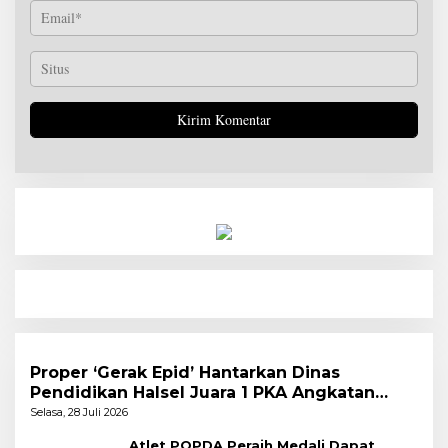
Proper ‘Gerak Epid’ Hantarkan Dinas
Pendidikan Halsel Juara 1 PKA Angkatan
Pertama
Selasa, 28 Juli 2026
Atlet POPDA Peraih Medali Dapat