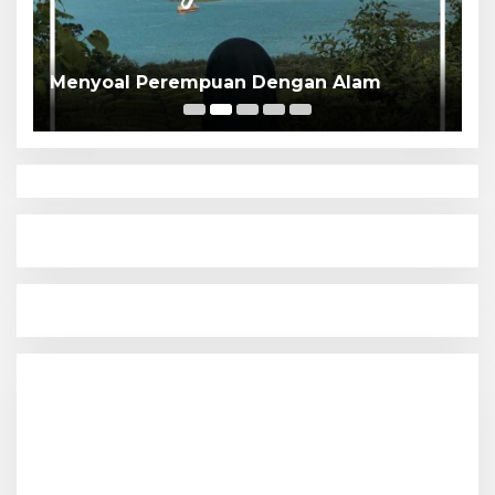
P
Menyoal Perempuan Dengan Alam
S