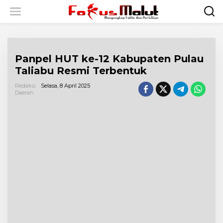
L
e
w
a
t
i
Panpel HUT ke-12 Kabupaten Pulau
k
e
Taliabu Resmi Terbentuk
k
o
Redaksi
Selasa, 8 April 2025
n
Daerah
t
e
n