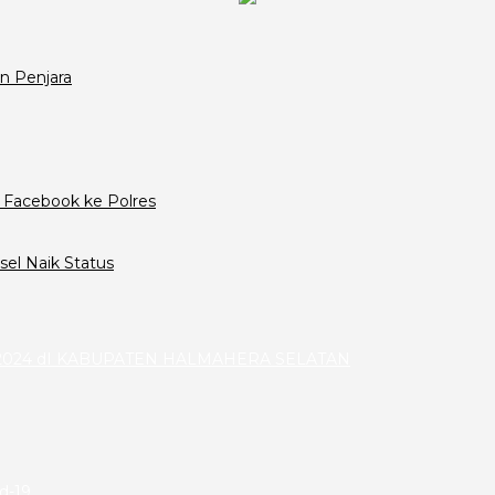
n Penjara
 Facebook ke Polres
el Naik Status
024 dI KABUPATEN HALMAHERA SELATAN
id-19