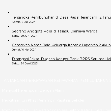
Tersangka Pembunuhan di Desa Paslal Terancam 12 Tahu
Kamis, 4 Juli 2024
Seorang Anggota Polisi di Taliabu Dianiaya Warga
Sabtu, 29 Juni 2024
Cemarkan Nama Baik, Keluarga Kepsek Laporkan 2 Akun
Jumat, 10 Mei 2024
Ditangani Jaksa, Dugaan Korupsi Bank BPRS Saruma Hals
Sabtu, 24 Juni 2023
TANTANGAN PENGAWASAN KERAWANAN PEMILU TAHUN 2
Menyoal Perempuan Dengan Alam
Pencitraan Ciri Khas Pemimpin Kapitalis Sekuler
Politik Filantropi Dan Peran Organisasi Sektor Ketiga Diera Cov