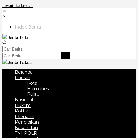
Lewati ke konten
Index Berita
Beranda
Daerah
Kota
Halmahera
Pulau
Nasional
Hukrim
Politik
Ekonomi
Pendidikan
Kesehatan
TNI-POLRI