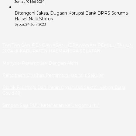
Jumat, 10 Mei 2024
Ditangani Jaksa, Dugaan Korupsi Bank BPRS Saruma
Halsel Naik Status
Sabtu, 24 Juni 2023
TANTANGAN PENGAWASAN KERAWANAN PEMILU TAHUN
2024 dI KABUPATEN HALMAHERA SELATAN
Menyoal Perempuan Dengan Alam
Pencitraan Ciri Khas Pemimpin Kapitalis Sekuler
Politik Filantropi Dan Peran Organisasi Sektor Ketiga Diera
Covid-19
Simpan Saja RUU Ketahanan Keluargamu Itu!