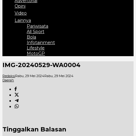
Advertorial
Opini
Video
Lainnya
Pariwisata
All Sport
Bola
Infotainment
Lifestyle
MotoGP
IMG-20240529-WA0004
Redaksi
Rabu, 29 Mei 2024
Rabu, 29 Mei 2024
Daerah
Tinggalkan Balasan