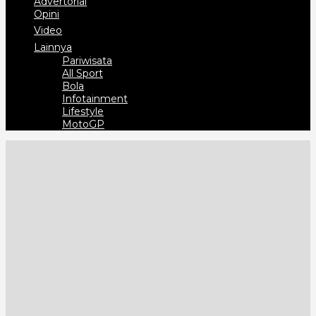
Advertorial
Opini
Video
Lainnya
Pariwisata
All Sport
Bola
Infotainment
Lifestyle
MotoGP