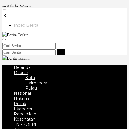
Lewati ke konten
Index Berita
Beranda
Daerah
Kota
Halmahera
Pulau
Nasional
Hukrim
Politik
Ekonomi
Pendidikan
Kesehatan
TNI-POLRI