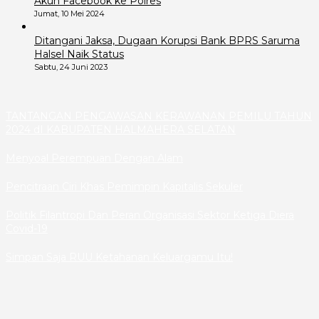
Akun Facebook ke Polres
Jumat, 10 Mei 2024
Ditangani Jaksa, Dugaan Korupsi Bank BPRS Saruma
Halsel Naik Status
Sabtu, 24 Juni 2023
TANTANGAN PENGAWASAN KERAWANAN PEMILU TAHUN
2024 dI KABUPATEN HALMAHERA SELATAN
Menyoal Perempuan Dengan Alam
Pencitraan Ciri Khas Pemimpin Kapitalis Sekuler
Politik Filantropi Dan Peran Organisasi Sektor Ketiga Diera
Covid-19
Simpan Saja RUU Ketahanan Keluargamu Itu!