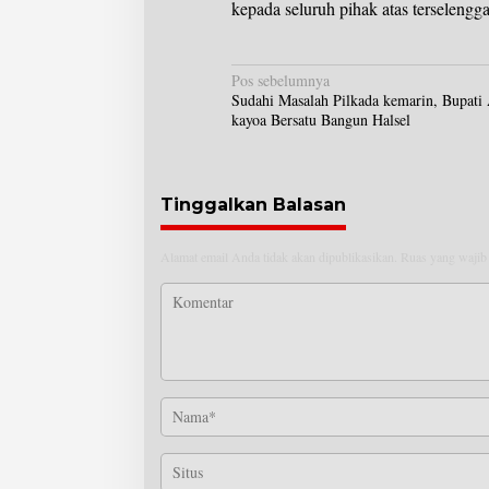
kepada seluruh pihak atas terselengga
N
Pos sebelumnya
Sudahi Masalah Pilkada kemarin, Bupati
a
kayoa Bersatu Bangun Halsel
v
i
g
a
Tinggalkan Balasan
s
i
Alamat email Anda tidak akan dipublikasikan.
Ruas yang wajib
p
o
s