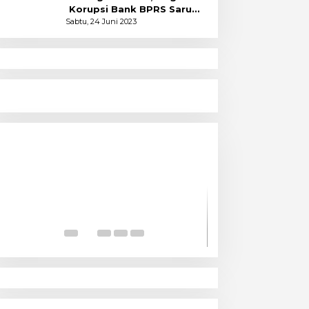
Korupsi Bank BPRS Saruma
Halsel Naik Status
Sabtu, 24 Juni 2023
Menyoal Perempuan Dengan
Alam
Pencitraan Cir
Kapitalis Sekul