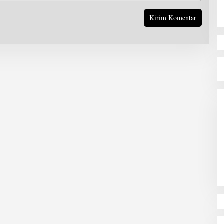
TANTANGAN PENGAWASAN
KERAWANAN PEMILU TAHUN
2024 dI KABUPATEN
HALMAHERA SELATAN