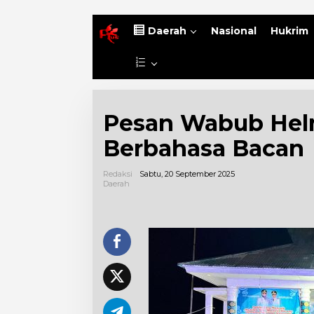
B
Daerah
Nasional
Hukrim
e
r
L
a
a
n
i
d
n
a
Pesan Wabub Helm
n
y
Berbahasa Bacan
a
Redaksi
Sabtu, 20 September 2025
Daerah