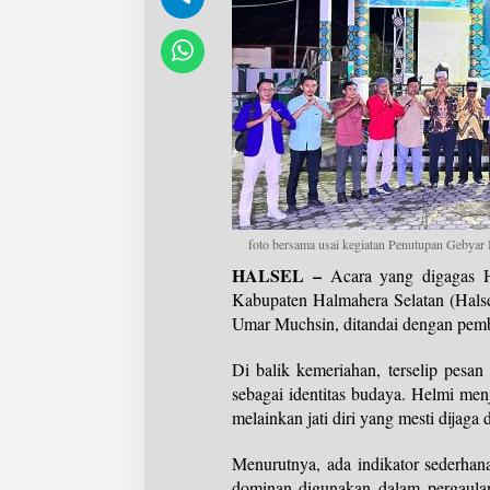
foto bersama usai kegiatan Penutupan Gebyar
HALSEL –
Acara yang digagas H
Kabupaten Halmahera Selatan (Halsel
Umar Muchsin, ditandai dengan pemb
Di balik kemeriahan, terselip pes
sebagai identitas budaya. Helmi men
melainkan jati diri yang mesti dijaga
Menurutnya, ada indikator sederha
dominan digunakan dalam pergaulan