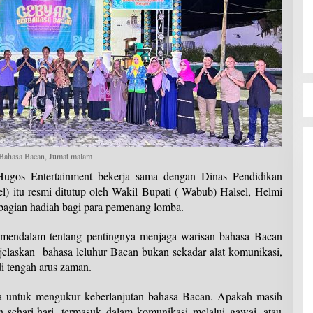
 Bahasa Bacan, Jumat malam
ugos Entertainment bekerja sama dengan Dinas Pendidikan
) itu resmi ditutup oleh Wakil Bupati ( Wabub) Halsel, Helmi
agian hadiah bagi para pemenang lomba.
an mendalam tentang pentingnya menjaga warisan bahasa Bacan
jelaskan bahasa leluhur Bacan bukan sekadar alat komunikasi,
 di tengah arus zaman.
na untuk mengukur keberlanjutan bahasa Bacan. Apakah masih
 sehari-hari, termasuk dalam komunikasi melalui gawai, atau