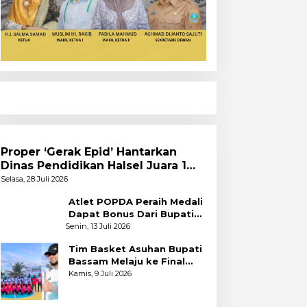
Proper ‘Gerak Epid’ Hantarkan
Dinas Pendidikan Halsel Juara 1
PKA Angkatan Pertama
Selasa, 28 Juli 2026
Atlet POPDA Peraih Medali
Dapat Bonus Dari Bupati
Bassam
Senin, 13 Juli 2026
Tim Basket Asuhan Bupati
Bassam Melaju ke Final
Usai Bekuk Kota Tidore
Kamis, 9 Juli 2026