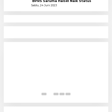
BPRS Saruma Halsel Naik Status
Sabtu, 24 Juni 2023
N
Menyoal Perempuan Dengan Alam
P
S