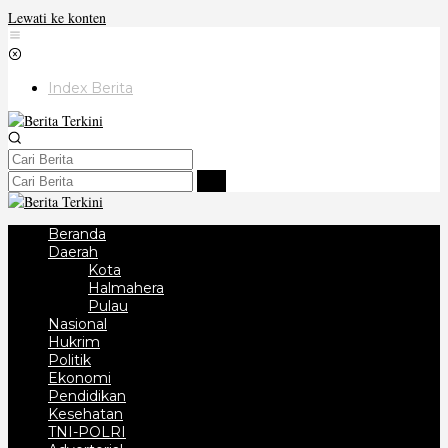
Lewati ke konten
Index Berita
Beranda
Daerah
Kota
Halmahera
Pulau
Nasional
Hukrim
Politik
Ekonomi
Pendidikan
Kesehatan
TNI-POLRI