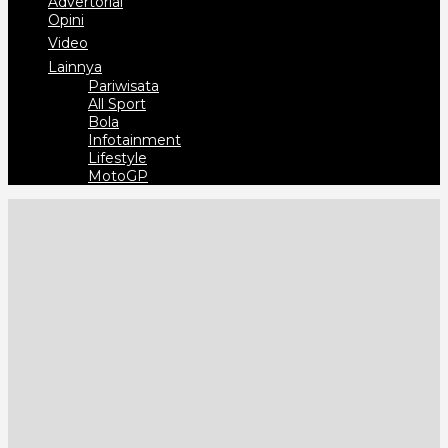
Advertorial
Opini
Video
Lainnya
Pariwisata
All Sport
Bola
Infotainment
Lifestyle
MotoGP