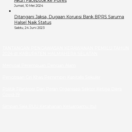
Akun Facebook ke Polres
Jumat, 10 Mei 2024
Ditangani Jaksa, Dugaan Korupsi Bank BPRS Saruma
Halsel Naik Status
Sabtu, 24 Juni 2023
TANTANGAN PENGAWASAN KERAWANAN PEMILU TAHUN
2024 dI KABUPATEN HALMAHERA SELATAN
Menyoal Perempuan Dengan Alam
Pencitraan Ciri Khas Pemimpin Kapitalis Sekuler
Politik Filantropi Dan Peran Organisasi Sektor Ketiga Diera
Covid-19
Simpan Saja RUU Ketahanan Keluargamu Itu!