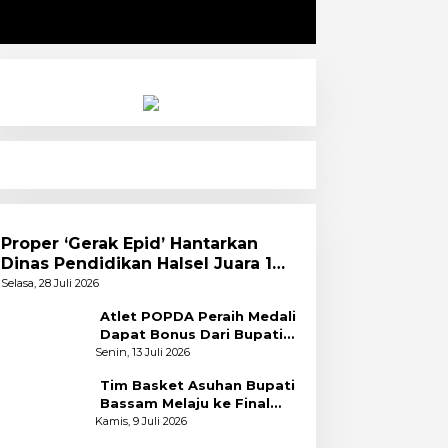
Proper ‘Gerak Epid’ Hantarkan
Dinas Pendidikan Halsel Juara 1
PKA Angkatan Pertama
Selasa, 28 Juli 2026
Atlet POPDA Peraih Medali
Dapat Bonus Dari Bupati
Bassam
Senin, 13 Juli 2026
Tim Basket Asuhan Bupati
Bassam Melaju ke Final
Usai Bekuk Kota Tidore
Kamis, 9 Juli 2026