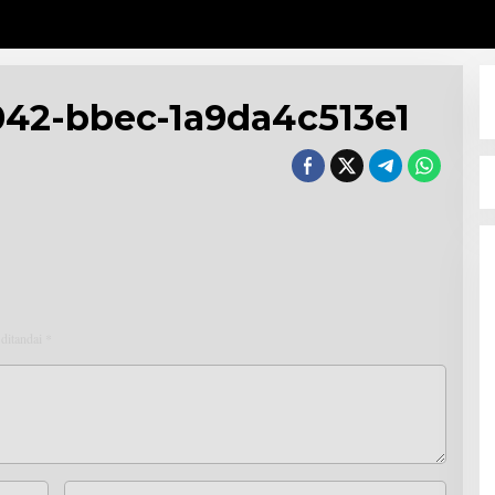
42-bbec-1a9da4c513e1
 ditandai
*