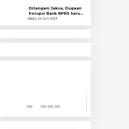
Ditangani Jaksa, Dugaan
Korupsi Bank BPRS Saruma
Halsel Naik Status
Sabtu, 24 Juni 2023
Menyoal Perempuan Dengan
Alam
Pencitraan Cir
Kapitalis Sekul