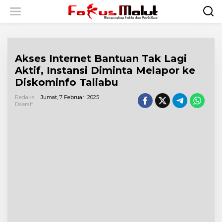
L
e
w
a
t
i
Akses Internet Bantuan Tak Lagi
k
e
Aktif, Instansi Diminta Melapor ke
k
Diskominfo Taliabu
o
n
Redaksi
Jumat, 7 Februari 2025
t
Daerah
e
n