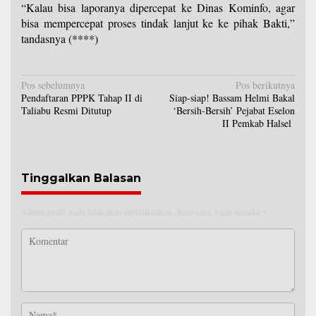
“Kalau bisa laporanya dipercepat ke Dinas Kominfo, agar
bisa mempercepat proses tindak lanjut ke ke pihak Bakti,”
tandasnya (****)
N
Pos sebelumnya
Pos berikutnya
Pendaftaran PPPK Tahap II di
Siap-siap! Bassam Helmi Bakal
a
Taliabu Resmi Ditutup
‘Bersih-Bersih’ Pejabat Eselon
v
II Pemkab Halsel
i
g
a
s
Tinggalkan Balasan
i
p
Alamat email Anda tidak akan dipublikasikan.
Ruas yang wajib ditandai
*
o
s