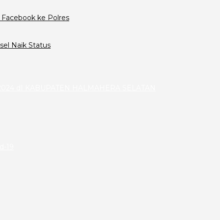
 Facebook ke Polres
el Naik Status
024 dI KABUPATEN HALMAHERA SELATAN
id-19