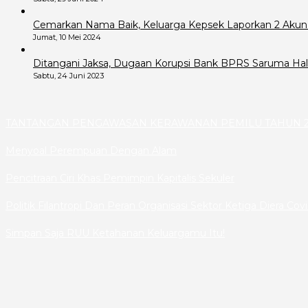
Cemarkan Nama Baik, Keluarga Kepsek Laporkan 2 Akun
Jumat, 10 Mei 2024
Ditangani Jaksa, Dugaan Korupsi Bank BPRS Saruma Hals
Sabtu, 24 Juni 2023
TANTANGAN PENGAWASAN KERAWANAN PEMILU TAHUN 2
Menyoal Perempuan Dengan Alam
Pencitraan Ciri Khas Pemimpin Kapitalis Sekuler
Politik Filantropi Dan Peran Organisasi Sektor Ketiga Diera Cov
Simpan Saja RUU Ketahanan Keluargamu Itu!