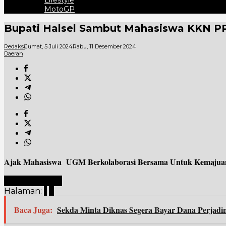
Lifestyle
MotoGP
Bupati Halsel Sambut Mahasiswa KKN 
Redaksi
Jumat, 5 Juli 2024
Rabu, 11 Desember 2024
Daerah
Ajak Mahasiswa UGM Berkolaborasi Bersama Untuk Kemajuan
Laman berikutnya
Halaman:
1
2
Baca Juga:
Sekda Minta Diknas Segera Bayar Dana Perjadi