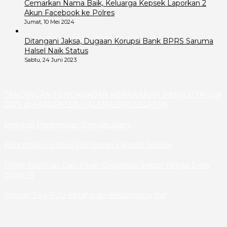
Cemarkan Nama Baik, Keluarga Kepsek Laporkan 2
Akun Facebook ke Polres
Jumat, 10 Mei 2024
Ditangani Jaksa, Dugaan Korupsi Bank BPRS Saruma
Halsel Naik Status
Sabtu, 24 Juni 2023
TANTANGAN PENGAWASAN KERAWANAN PEMILU TAHUN
2024 dI KABUPATEN HALMAHERA SELATAN
Menyoal Perempuan Dengan Alam
Pencitraan Ciri Khas Pemimpin Kapitalis Sekuler
Politik Filantropi Dan Peran Organisasi Sektor Ketiga Diera
Covid-19
Simpan Saja RUU Ketahanan Keluargamu Itu!