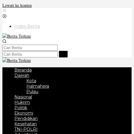
Lewati ke konten
Index Berita
Beranda
Daerah
Kota
Halmahera
Pulau
Nasional
Hukrim
Politik
Ekonomi
Pendidikan
Kesehatan
TNI-POLRI