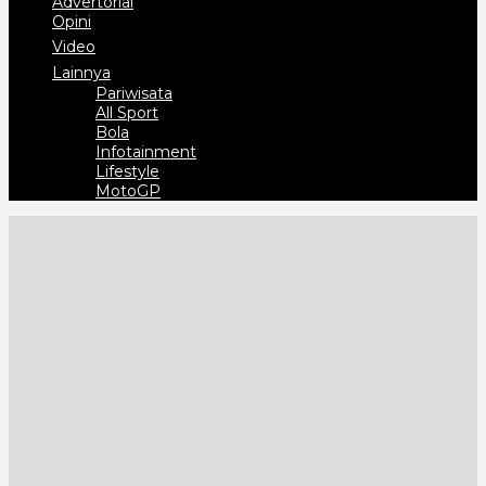
Advertorial
Opini
Video
Lainnya
Pariwisata
All Sport
Bola
Infotainment
Lifestyle
MotoGP