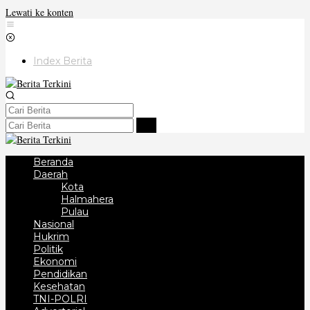
Lewati ke konten
Index Berita
Beranda
Daerah
Kota
Halmahera
Pulau
Nasional
Hukrim
Politik
Ekonomi
Pendidikan
Kesehatan
TNI-POLRI