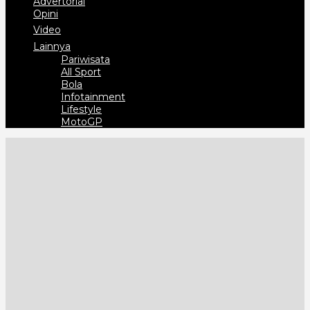
Advertorial
Opini
Video
Lainnya
Pariwisata
All Sport
Bola
Infotainment
Lifestyle
MotoGP