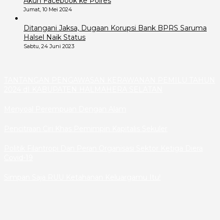
Akun Facebook ke Polres
Jumat, 10 Mei 2024
Ditangani Jaksa, Dugaan Korupsi Bank BPRS Saruma
Halsel Naik Status
Sabtu, 24 Juni 2023
TANTANGAN PENGAWASAN KERAWANAN PEMILU TAHUN
2024 dI KABUPATEN HALMAHERA SELATAN
Menyoal Perempuan Dengan Alam
Pencitraan Ciri Khas Pemimpin Kapitalis Sekuler
Politik Filantropi Dan Peran Organisasi Sektor Ketiga Diera
Covid-19
Simpan Saja RUU Ketahanan Keluargamu Itu!