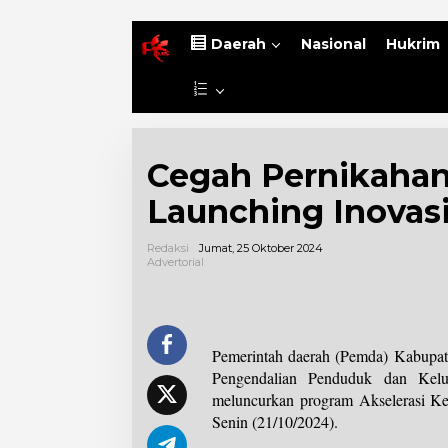
B
Daerah
Nasional
Hukrim
e
r
L
a
a
n
i
d
n
a
Cegah Pernikahan 
n
y
Launching Inovas
a
Redaksi
Jumat, 25 Oktober 2024
Advertorial
Pemerintah daerah (Pemda) Kabupate
Pengendalian Penduduk dan Kelu
meluncurkan program Akselerasi Ke
Senin (21/10/2024).