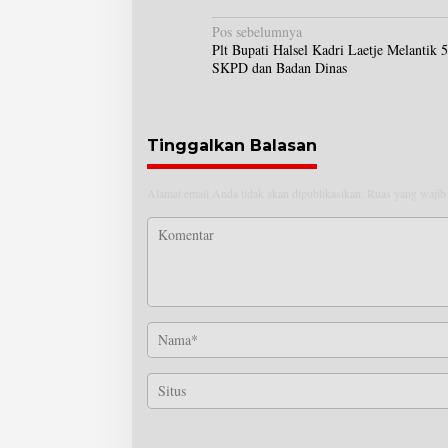
N
Pos sebelumnya
Plt Bupati Halsel Kadri Laetje Melantik 
a
SKPD dan Badan Dinas
v
i
g
a
Tinggalkan Balasan
s
i
Alamat email Anda tidak akan dipublikasikan.
Ruas yang wajib
p
o
s