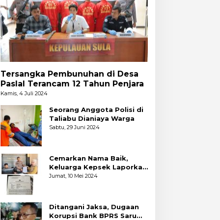
Tersangka Pembunuhan di Desa
Paslal Terancam 12 Tahun Penjara
Kamis, 4 Juli 2024
Seorang Anggota Polisi di
Taliabu Dianiaya Warga
Sabtu, 29 Juni 2024
Cemarkan Nama Baik,
Keluarga Kepsek Laporkan
2 Akun Facebook ke Polres
Jumat, 10 Mei 2024
Ditangani Jaksa, Dugaan
Korupsi Bank BPRS Saruma