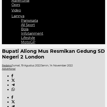
Advertorial
Opini
Video
Lainnya
Pariwisata
All Sport
Bola
Infotainment
Lifestyle
MotoGP
Bupati Aliong Mus Resmikan Gedung SD
Negeri 2 London
Redaksi
Jumat, 19 Agustus 2022
Senin, 14 November 2022
Advertorial