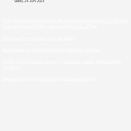
Sabtu, 24 Juni 2023
TANTANGAN PENGAWASAN KERAWANAN PEMILU TAHUN
2024 dI KABUPATEN HALMAHERA SELATAN
Menyoal Perempuan Dengan Alam
Pencitraan Ciri Khas Pemimpin Kapitalis Sekuler
Politik Filantropi Dan Peran Organisasi Sektor Ketiga Diera
Covid-19
Simpan Saja RUU Ketahanan Keluargamu Itu!