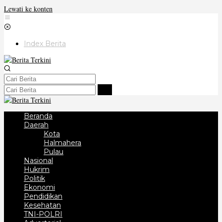
Lewati ke konten
Index Berita
Beranda
Daerah
Kota
Halmahera
Pulau
Nasional
Hukrim
Politik
Ekonomi
Pendidikan
Kesehatan
TNI-POLRI